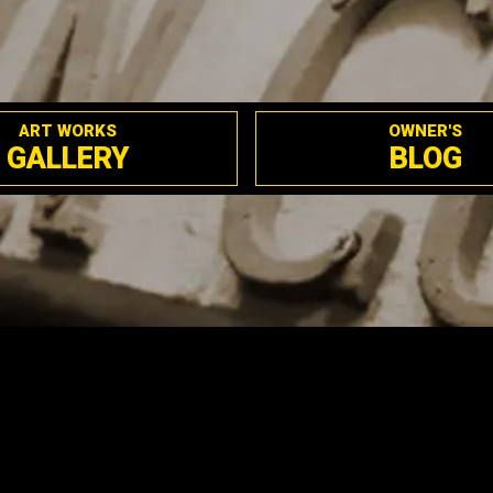
ART WORKS
OWNER'S
GALLERY
BLOG