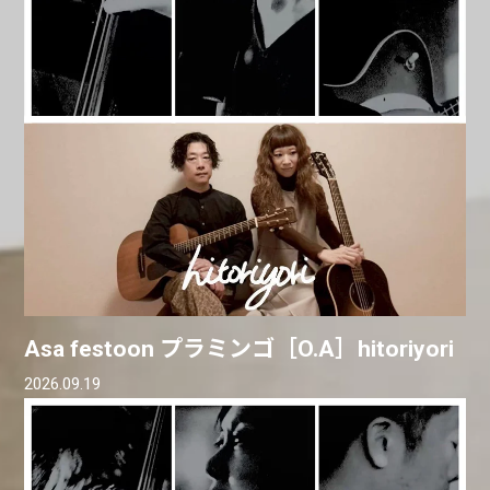
Asa festoon プラミンゴ［O.A］hitoriyori
2026.09.19