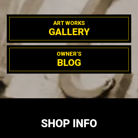
ART WORKS
GALLERY
OWNER'S
BLOG
SHOP INFO