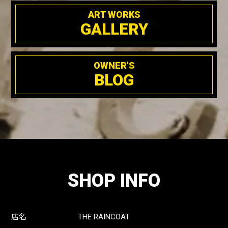
ART WORKS
GALLERY
OWNER'S
BLOG
SHOP INFO
店名
THE RAINCOAT