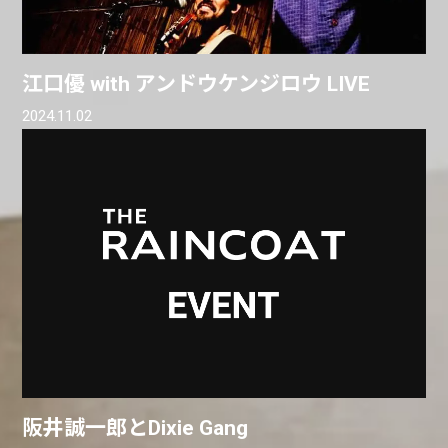
江口優 with アンドウケンジロウ LIVE
2024.11.02
阪井誠一郎とDixie Gang