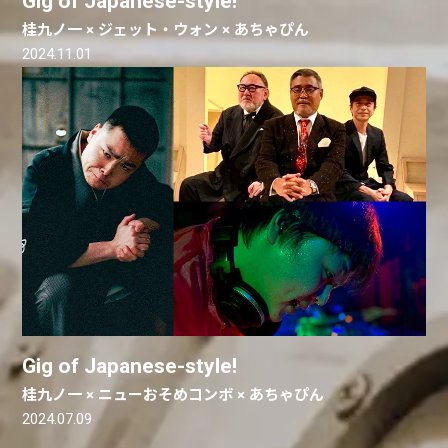
Gig of Japanese-style!
桂九ノ一 × ジェット・ウォン × あちゃぴん
2024.11.01
Gig of Japanese-style!
桂九ノ一 × ニューおそめコンボ × あちゃぴん
2024.07.09