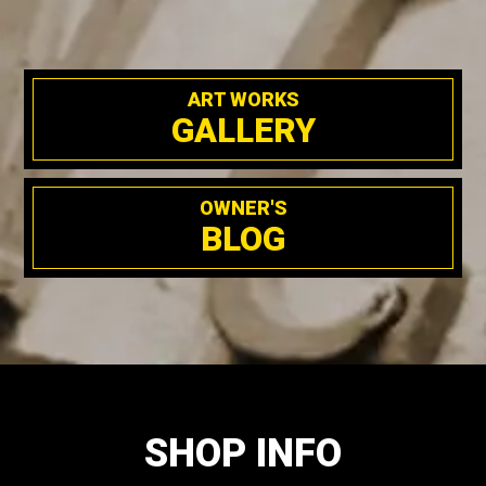
ART WORKS
GALLERY
OWNER'S
BLOG
SHOP INFO