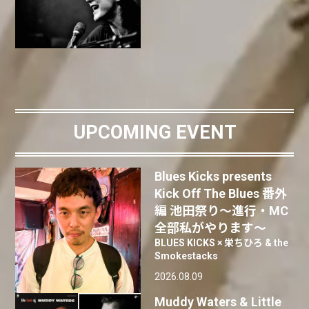
UPCOMING EVENT
Blues Kicks presents
Kick Off The Blues 番外
編 池田祭り〜進行・MC
全部私がやります〜
BLUES KICKS × 栄ちひろ & the
Smokestacks
2026.08.09
Muddy Waters & Little