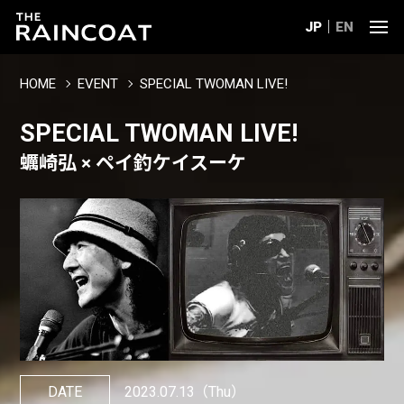
JP
EN
HOME
EVENT
SPECIAL TWOMAN LIVE!
SPECIAL TWOMAN LIVE!
蠣崎弘 × ペイ釣ケイスーケ
DATE
2023.07.13
（Thu）