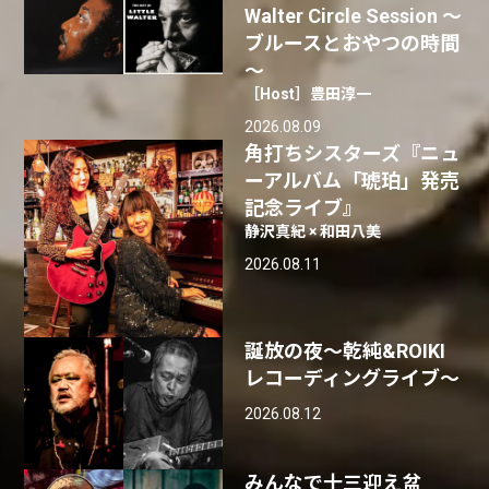
Walter Circle Session ～
ブルースとおやつの時間
～
［Host］豊田淳一
2026.08.09
角打ちシスターズ『ニュ
ーアルバム「琥珀」発売
記念ライブ』
静沢真紀 × 和田八美
2026.08.11
誕放の夜〜乾純&ROIKI
レコーディングライブ〜
2026.08.12
みんなで十三迎え盆