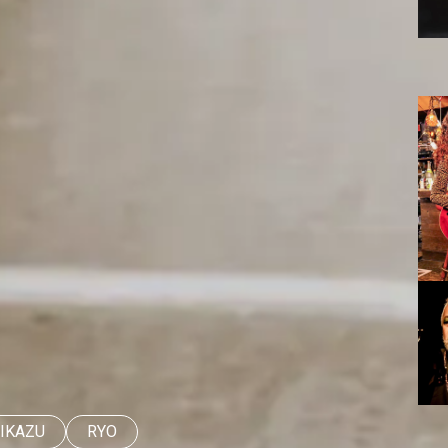
IKAZU
RYO