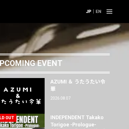
JP
EN
PCOMING EVENT
AZUMI ＆ うたうたい令
華
2026.08.07
INDEPENDENT Takako
Torigoe -Prologue-