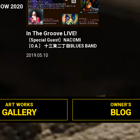
W 2020
In The Groove LIVE!
［Special Guest］NACOMI
［O.A.］ 十三東二丁目BLUES BAND
2019.05.10
ART WORKS
OWNER'S
GALLERY
BLOG