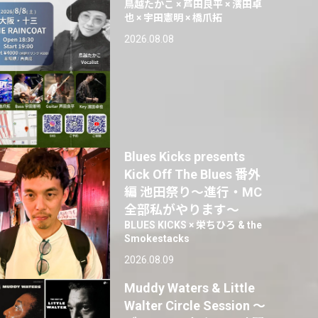
鳥越たかこ × 芦田良平 × 濱田卓
也 × 宇田憲明 × 橋爪拓
2026.08.08
Blues Kicks presents
Kick Off The Blues 番外
編 池田祭り〜進行・MC
全部私がやります〜
BLUES KICKS × 栄ちひろ & the
Smokestacks
2026.08.09
Muddy Waters & Little
Walter Circle Session ～