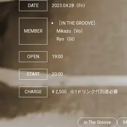
DATE
2023.04.28
（Fri）
［IN THE GROOVE］
MEMBER
Mikazu（Vo）
Ryo（Gt）
OPEN
19:00
START
20:00
CHARGE
¥
2,500
※1ドリンク代別途必要
In The Groove
M