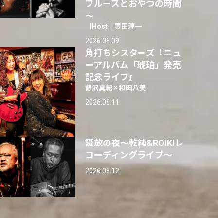
ブルースとおやつの時間
～
［Host］豊田淳一
2026.08.09
角打ちシスターズ『ニュ
ーアルバム「琥珀」発売
記念ライブ』
静沢真紀 × 和田八美
2026.08.11
誕放の夜〜乾純&ROIKIレ
コーディングライブ〜
2026.08.12