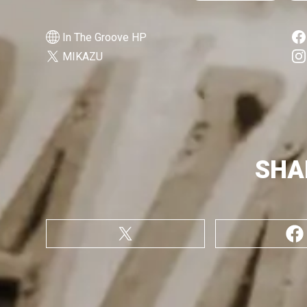
In The Groove HP
MIKAZU
SHA