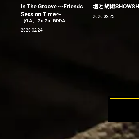
In The Groove 〜Friends
塩と胡椒SHOWSHO
Session Time〜
2020.02.23
［O.A.］Go Go!!GODA
2020.02.24