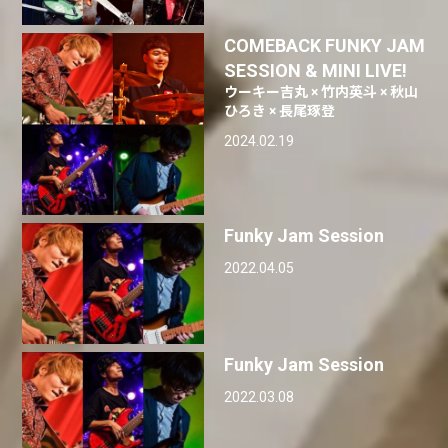
COMEBACK FUNKY JAM
SESSION & MINI LIVE!
ウーキー吉丸 × 竹内英斗 × 秋山
ひろき × 長尾琢登
2024.02.19
Funky Jam Session
2022.04.05
Funky Jam Session
2022.03.08