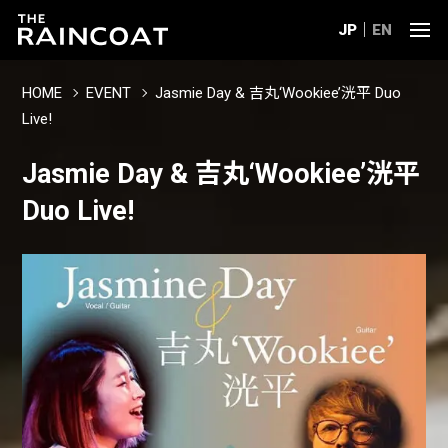
JP
EN
HOME
EVENT
Jasmie Day & 吉丸‘Wookiee’洸平 Duo
Live!
Jasmie Day & 吉丸‘Wookiee’洸平
Duo Live!