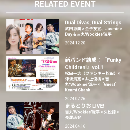
RELATED EVENT
Dual Divas, Dual Strings
武田恵美 × 金子友宣、Jasmine
Day & 吉丸'Wookiee'洸平
2024.12.20
新バンド結成：『Funky
Children!』vol.1
松田一志（ファンキー松田）×
津波貴寛 × 井上優樹 × 吉
丸"Wookiee"洸平 ×［Guest］
Kenmi Chank
2024.07.26
まるとりお LIVE!
吉丸'Wookiee'洸平 × 久松諒 ×
長尾琢登
2024.04.16