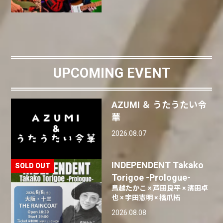
UPCOMING EVENT
AZUMI ＆ うたうたい令
華
2026.08.07
INDEPENDENT Takako
Torigoe -Prologue-
鳥越たかこ × 芦田良平 × 濱田卓
也 × 宇田憲明 × 橋爪拓
2026.08.08