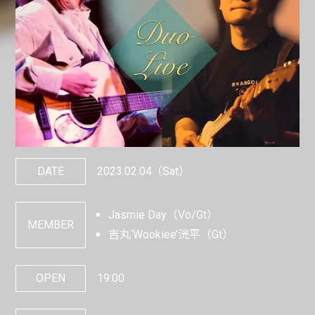
DATE
2023.02.04
（Sat）
Jasmie Day（Vo/Gt）
MEMBER
吉丸‘Wookiee’洸平（Gt）
OPEN
19:00