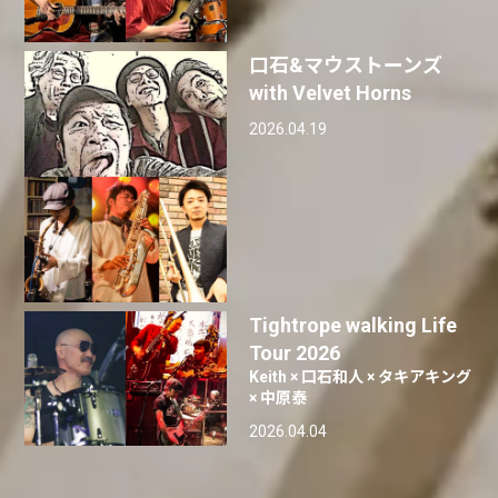
口石&マウストーンズ
with Velvet Horns
2026.04.19
Tightrope walking Life
Tour 2026
Keith × 口石和人 × タキアキング
× 中原泰
2026.04.04