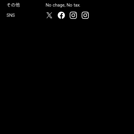
その他
No chage, No tax.
SNS