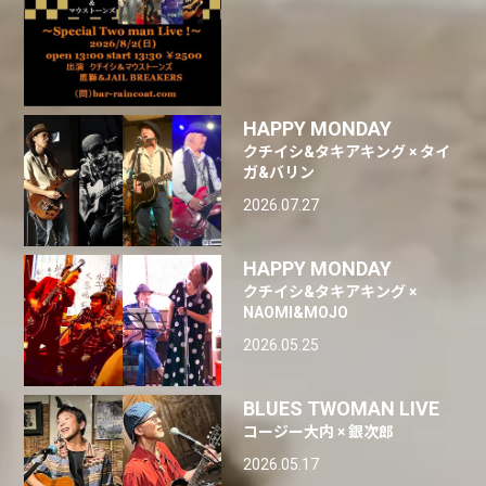
HAPPY MONDAY
クチイシ&タキアキング × タイ
ガ&バリン
2026.07.27
HAPPY MONDAY
クチイシ&タキアキング ×
NAOMI&MOJO
2026.05.25
BLUES TWOMAN LIVE
コージー大内 × 銀次郎
2026.05.17