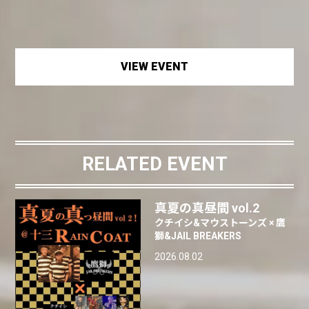
VIEW EVENT
RELATED EVENT
真夏の真昼間 vol.2
クチイシ&マウストーンズ × 鷹
獅&JAIL BREAKERS
2026.08.02