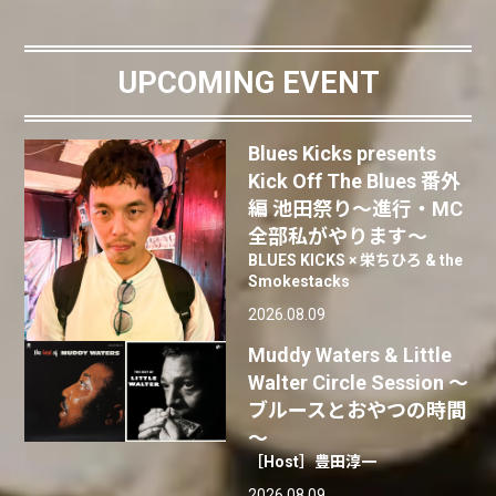
UPCOMING EVENT
Blues Kicks presents
Kick Off The Blues 番外
編 池田祭り〜進行・MC
全部私がやります〜
BLUES KICKS × 栄ちひろ & the
Smokestacks
2026.08.09
Muddy Waters & Little
Walter Circle Session ～
ブルースとおやつの時間
～
［Host］豊田淳一
2026.08.09