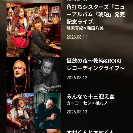
角打ちシスターズ『ニュ
ーアルバム「琥珀」発売
記念ライブ』
静沢真紀 × 和田八美
2026.08.11
誕放の夜〜乾純&ROIKI
レコーディングライブ〜
2026.08.12
みんなで十三迎え盆
カニコーセン × 桂九ノ一
2026.08.13
木村くんと木村くん