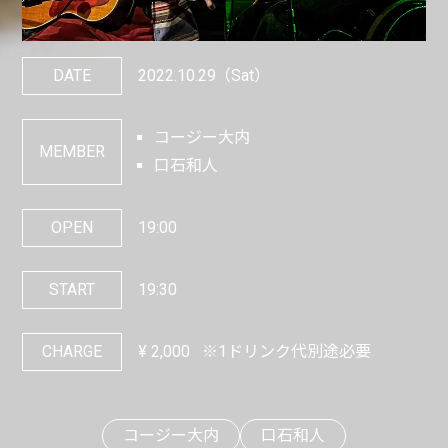
DATE
2022.10.29
（Sat）
コージー大内
MEMBER
口石和人
OPEN
19:00
START
19:30
CHARGE
¥
2,000
※1ドリンク代別途必要
コージー大内
口石和人