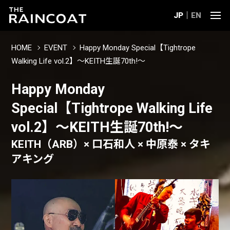
JP
EN
HOME
EVENT
Happy Monday Special【Tightrope
Walking Life vol.2】〜KEITH生誕70th!〜
Happy Monday
Special【Tightrope Walking Life
vol.2】〜KEITH生誕70th!〜
KEITH（ARB）× 口石和人 × 中原泰 × タキ
アキング