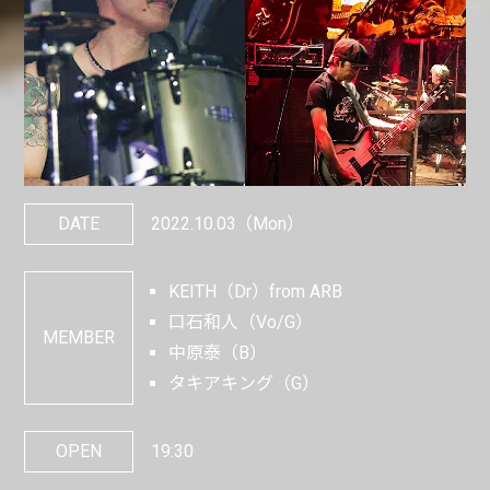
DATE
2022.10.03
（Mon）
KEITH（Dr）from ARB
口石和人（Vo/G）
MEMBER
中原泰（B）
タキアキング（G）
OPEN
19:30