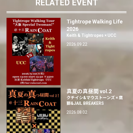
RELATED EVENT
Tightrope Walking Life
2026
Keith & Tightropes × UCC
2026.09.22
真夏の真昼間 vol.2
クチイシ&マウストーンズ × 鷹
獅&JAIL BREAKERS
2026.08.02