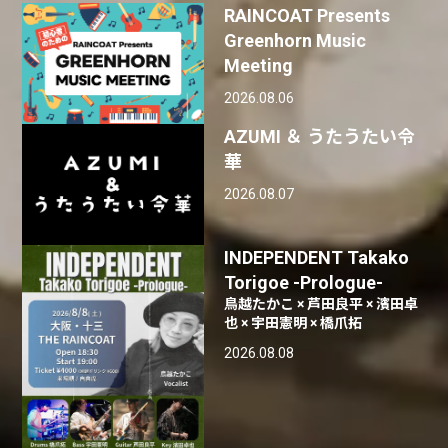
RAINCOAT Presents
Greenhorn Music
Meeting
2026.08.06
AZUMI ＆ うたうたい令
華
2026.08.07
INDEPENDENT Takako
Torigoe -Prologue-
鳥越たかこ × 芦田良平 × 濱田卓
也 × 宇田憲明 × 橋爪拓
2026.08.08