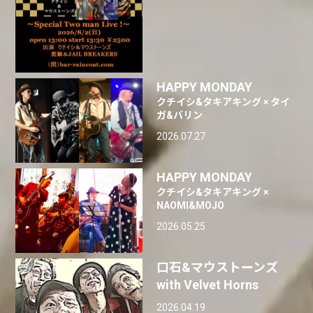
HAPPY MONDAY
クチイシ&タキアキング × タイ
ガ&バリン
2026.07.27
HAPPY MONDAY
クチイシ&タキアキング ×
NAOMI&MOJO
2026.05.25
口石&マウストーンズ
with Velvet Horns
2026.04.19