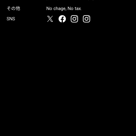
その他
No chage, No tax.
SNS