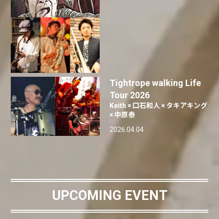
Tightrope walking Life
Tour 2026
Keith × 口石和人 × タキアキング
× 中原泰
2026.04.04
UPCOMING EVENT