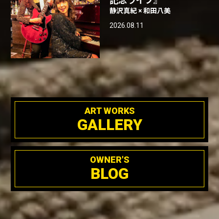
記念ライブ』
静沢真紀 × 和田八美
2026.08.11
ART WORKS
GALLERY
OWNER'S
BLOG