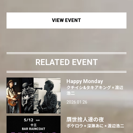
VIEW EVENT
RELATED EVENT
Happy Monday
クチイシ&タキアキング × 渡辺
浩二
2026.01.26
贋世捨人達の夜
ボケロウ × 深瀬あに × 渡辺浩二