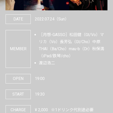
DATE
2022.07.24
（Sun）
［月想-GASSO］松田健（Gt/Vo）マ
リカ（Vo）長芳弘（Gt/Cho）中原
MEMBER
THAI（Ba/Cho）mau-b（Dr）秋保満
（iPad/鉄琴/cho）
渡辺浩二
OPEN
19:00
START
19:30
CHARGE
¥
2,000
※1ドリンク代別途必要