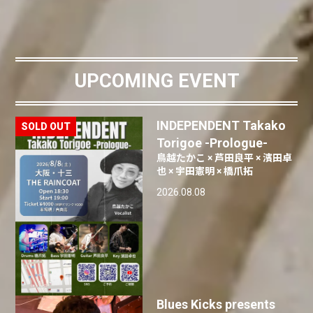
UPCOMING EVENT
INDEPENDENT Takako
Torigoe -Prologue-
鳥越たかこ × 芦田良平 × 濱田卓
也 × 宇田憲明 × 橋爪拓
2026.08.08
Blues Kicks presents