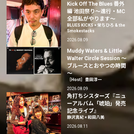
Kick Off The Blues 番外
編 池田祭り〜進行・MC
全部私がやります〜
BLUES KICKS × 栄ちひろ & the
Smokestacks
2026.08.09
Muddy Waters & Little
Walter Circle Session ～
ブルースとおやつの時間
～
［Host］豊田淳一
2026.08.09
角打ちシスターズ『ニュ
ーアルバム「琥珀」発売
記念ライブ』
静沢真紀 × 和田八美
2026.08.11