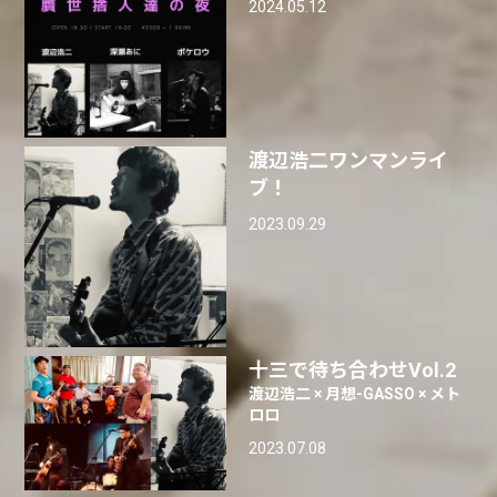
2024.05.12
渡辺浩二ワンマンライ
ブ！
2023.09.29
十三で待ち合わせVol.2
渡辺浩二 × 月想-GASSO × メト
ロロ
2023.07.08