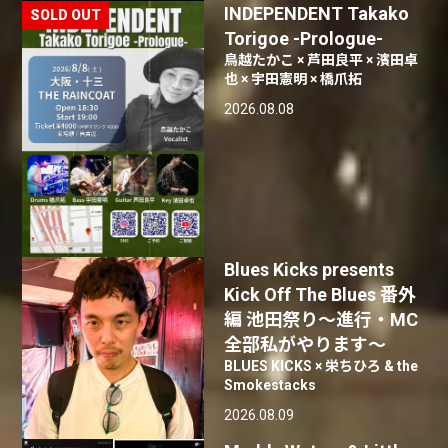
INDEPENDENT Takako
Torigoe -Prologue-
鳥越たかこ × 芦田良平 × 濱田卓
也 × 宇田憲明 × 橋爪拓
2026.08.08
Blues Kicks presents
Kick Off The Blues 番外
編 池田祭り〜進行・MC
全部私がやります〜
BLUES KICKS × 栄ちひろ & the
Smokestacks
2026.08.09