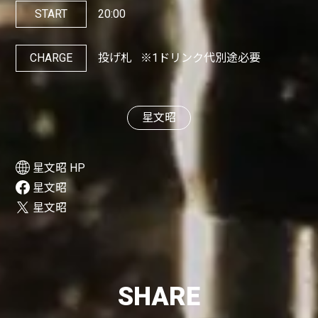
START
20:00
CHARGE
投げ札
※1ドリンク代別途必要
星文昭
星文昭 HP
星文昭
星文昭
SHARE