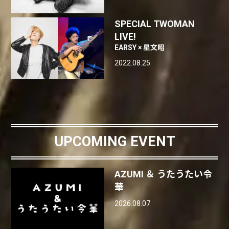
SPECIAL TWOMAN
LIVE!
EARSY × 星文昭
2022.08.25
UPCOMING EVENT
AZUMI ＆ うたうたい令
華
2026.08.07