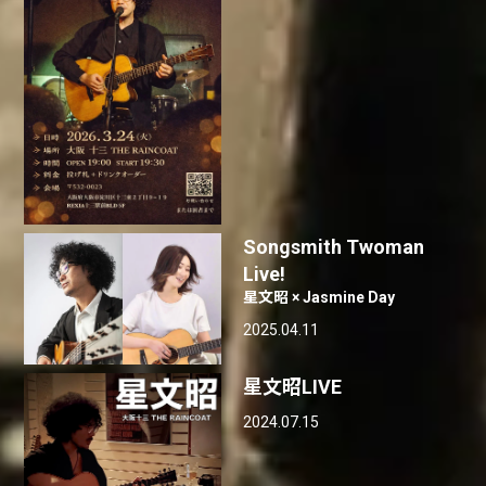
Songsmith Twoman
Live!
星文昭 × Jasmine Day
2025.04.11
星文昭LIVE
2024.07.15