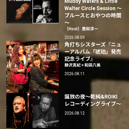
Muddy Waters & Little
Walter Circle Session ～
ブルースとおやつの時間
～
［Host］豊田淳一
2026.08.09
角打ちシスターズ『ニュ
ーアルバム「琥珀」発売
記念ライブ』
静沢真紀 × 和田八美
2026.08.11
誕放の夜〜乾純&ROIKI
レコーディングライブ〜
2026.08.12