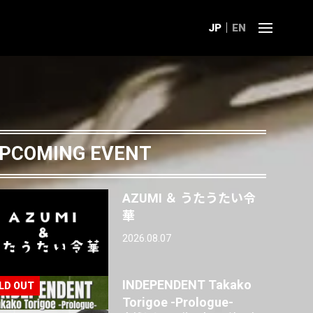
JP
EN
PCOMING EVENT
AZUMI ＆ うたうたい令
華
2026.08.07
INDEPENDENT Takako
Torigoe -Prologue-