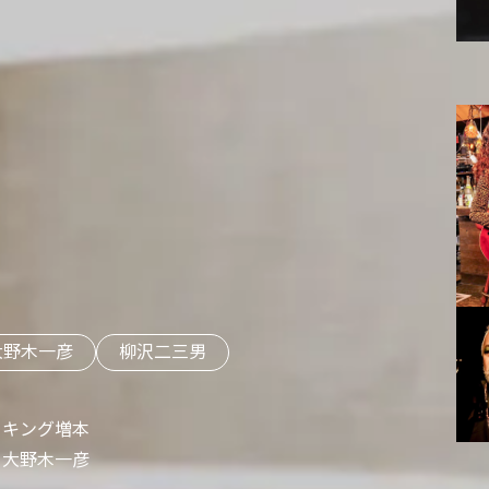
大野木一彦
柳沢二三男
キング増本
大野木一彦