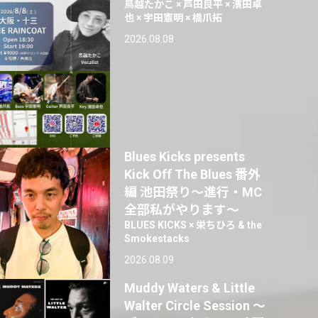
鳥越たかこ × 芦田良平 × 濱田卓
也 × 宇田憲明 × 橋爪拓
2026.08.08
Blues Kicks presents
Kick Off The Blues 番外
編 池田祭り〜進行・MC
全部私がやります〜
BLUES KICKS × 栄ちひろ & the
Smokestacks
2026.08.09
Muddy Waters & Little
Walter Circle Session ～