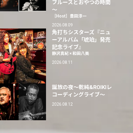
ブルースとおやつの時間
～
［Host］豊田淳一
2026.08.09
角打ちシスターズ『ニュ
ーアルバム「琥珀」発売
記念ライブ』
静沢真紀 × 和田八美
2026.08.11
誕放の夜〜乾純&ROIKIレ
コーディングライブ〜
2026.08.12