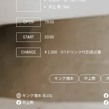
大野木一彦
Vo
Hca
井上 勲
Ba
OPEN
19:30
START
20:00
CHARGE
¥
2,500
※1ドリンク代別途必要
キング増本
井上勲
キング増本 BLOG
井上勲