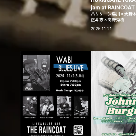
jam at RAINCOAT
ハリケーン湯川 × 大野木
正斗志 × 高野秀樹
2025.11.21