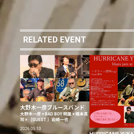
RELATED EVENT
大野木一彦ブルースバンド
大野木一彦 × BAD BOY 明里 × 橋本真
司 × ［GUEST ］岩崎一也
2026.05.10
HURRICANE YUKA