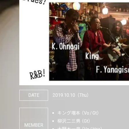
DATE
2019.10.10
（Thu）
キング増本
Vo
Gt
柳沢二三男
Gt
MEMBER