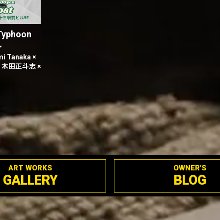
Typhoon
〜
mi Tanaka ×
 木田正斗志 ×
ART WORKS
OWNER'S
GALLERY
BLOG