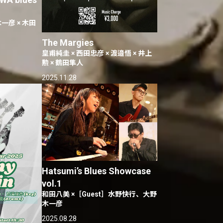
一彦 × 木田
The Margies
皇甫純圭 × 西田忠彦 × 渡邉悟 × 井上
勲 × 鶴田隼人
2025.11.28
Hatsumi’s Blues Showcase
vol.1
和田八美 ×［Guest］水野快行、大野
木一彦
2025.08.28