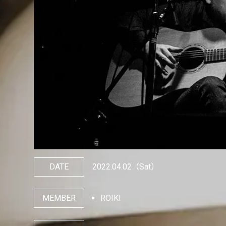
DATE
2022.04.02
（Sat）
MEMBER
ROIKI