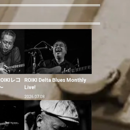
IKIレコ
ROIKI Delta Blues Monthly
〜
Live!
2026.07.08