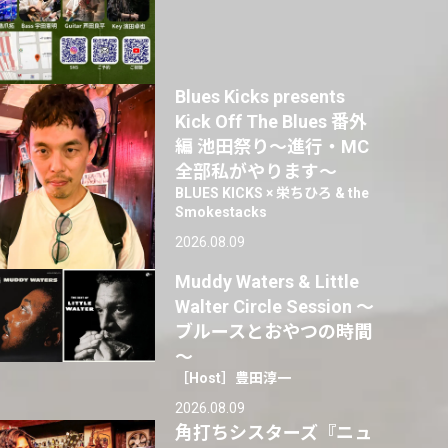
Blues Kicks presents
Kick Off The Blues 番外
編 池田祭り〜進行・MC
全部私がやります〜
BLUES KICKS × 栄ちひろ & the
Smokestacks
2026.08.09
Muddy Waters & Little
Walter Circle Session ～
ブルースとおやつの時間
～
［Host］豊田淳一
2026.08.09
角打ちシスターズ『ニュ