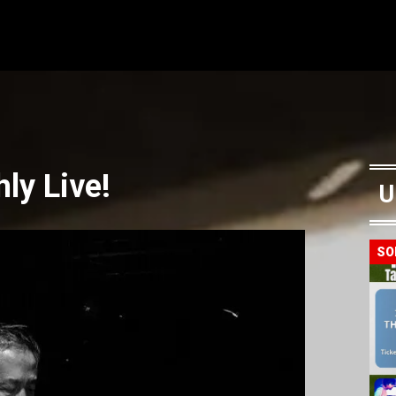
ly Live!
U