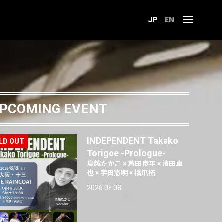
JP
EN
PCOMING EVENT
INDEPENDENT Takako
Torigoe -Prologue-
鳥越たかこ × 芦田良平 × 濱田卓
也 × 宇田憲明 × 橋爪拓
2026.08.08