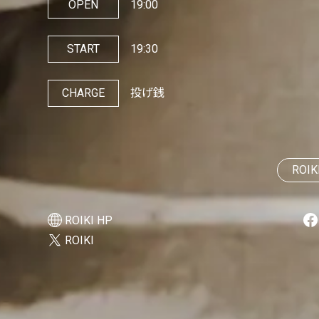
OPEN
19:00
START
19:30
CHARGE
投げ銭
ROIK
ROIKI HP
ROIKI