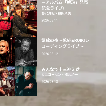
ーアルバム「琥珀」発売
記念ライブ』
静沢真紀 × 和田八美
2026.08.11
誕放の夜〜乾純&ROIKIレ
コーディングライブ〜
2026.08.12
みんなで十三迎え盆
カニコーセン × 桂九ノ一
2026.08.13