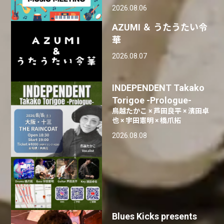
2026.08.06
AZUMI ＆ うたうたい令
華
2026.08.07
INDEPENDENT Takako
Torigoe -Prologue-
鳥越たかこ × 芦田良平 × 濱田卓
也 × 宇田憲明 × 橋爪拓
2026.08.08
Blues Kicks presents