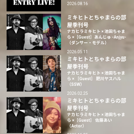
2026.08.16
ミキヒトとちゃまらの部
屋季刊号
ナカヒラミキヒト × 池田ちゃま
ら ×［Guest］あんじゅ -Anjyu-
（ダンサー・モデル）
2026.05.11
ミキヒトとちゃまらの部
屋季刊号
ナカヒラミキヒト × 池田ちゃま
ら × ［Guest］ 肥川ヤスハル
（SSW）
2026.02.25
ミキヒトとちゃまらの部
屋季刊号
ナカヒラミキヒト × 池田ちゃま
ら ×［Guest］ 佐藤あい
（Actor）