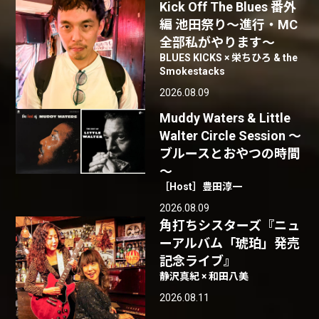
Kick Off The Blues 番外
編 池田祭り〜進行・MC
全部私がやります〜
BLUES KICKS × 栄ちひろ & the
Smokestacks
2026.08.09
Muddy Waters & Little
Walter Circle Session ～
ブルースとおやつの時間
～
［Host］豊田淳一
2026.08.09
角打ちシスターズ『ニュ
ーアルバム「琥珀」発売
記念ライブ』
静沢真紀 × 和田八美
2026.08.11