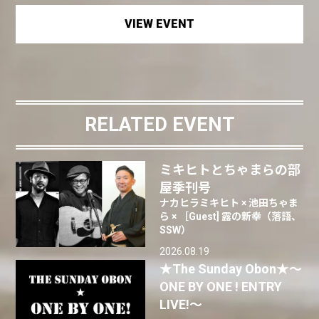
VIEW EVENT
RELATED EVENT
ミキヒトとちゃまらの部
屋季刊号
ナカヒラミキヒト × 池田ちゃま
ら × ［Guest] 露の新幸（落語、
SSW）
2026.08.19
★The Sunday Obon★〜
ONE BY ONE ! ENTRY
LIVE!〜