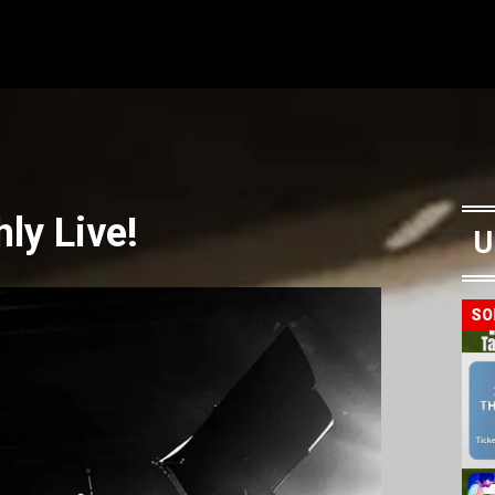
ly Live!
U