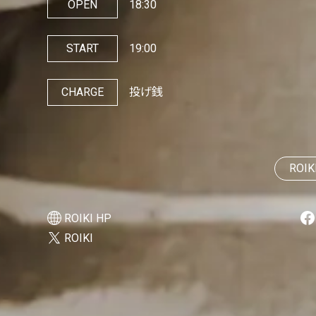
OPEN
18:30
START
19:00
CHARGE
投げ銭
ROIK
ROIKI HP
ROIKI