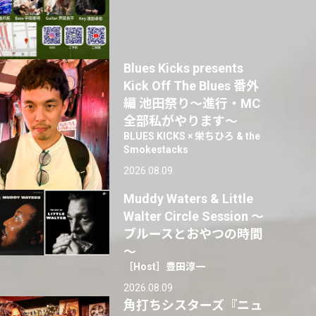
Blues Kicks presents
Kick Off The Blues 番外
編 池田祭り〜進行・MC
全部私がやります〜
BLUES KICKS × 栄ちひろ & the
Smokestacks
2026.08.09
Muddy Waters & Little
Walter Circle Session ～
ブルースとおやつの時間
～
［Host］豊田淳一
2026.08.09
角打ちシスターズ『ニュ