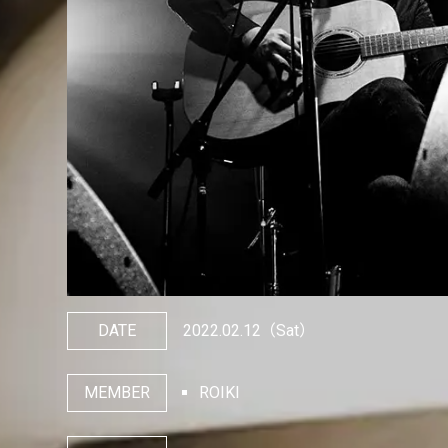
DATE
2022.02.12
（Sat）
MEMBER
ROIKI