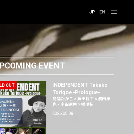
JP
EN
PCOMING EVENT
INDEPENDENT Takako
Torigoe -Prologue-
鳥越たかこ × 芦田良平 × 濱田卓
也 × 宇田憲明 × 橋爪拓
2026.08.08