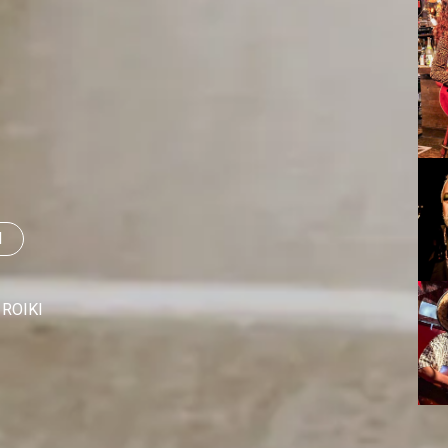
I
ROIKI