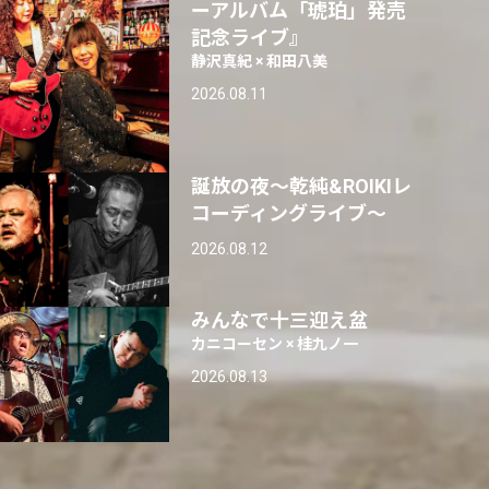
ーアルバム「琥珀」発売
記念ライブ』
静沢真紀 × 和田八美
2026.08.11
誕放の夜〜乾純&ROIKIレ
コーディングライブ〜
2026.08.12
みんなで十三迎え盆
カニコーセン × 桂九ノ一
2026.08.13