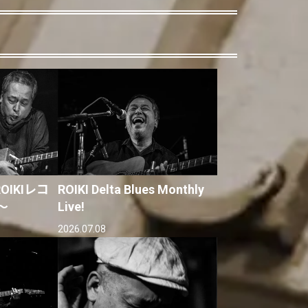
IKIレコ
ROIKI Delta Blues Monthly
〜
Live!
2026.07.08