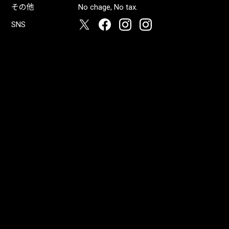
その他
No chage, No tax.
SNS