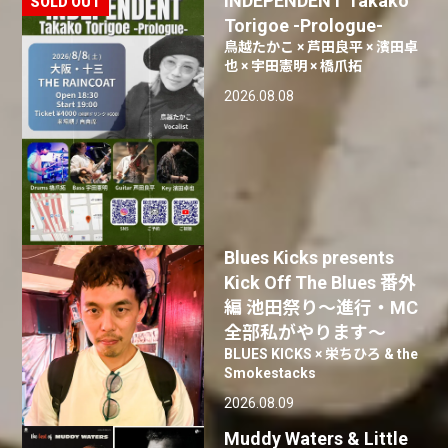
INDEPENDENT Takako
Torigoe -Prologue-
鳥越たかこ × 芦田良平 × 濱田卓
也 × 宇田憲明 × 橋爪拓
2026.08.08
Blues Kicks presents
Kick Off The Blues 番外
編 池田祭り〜進行・MC
全部私がやります〜
BLUES KICKS × 栄ちひろ & the
Smokestacks
2026.08.09
Muddy Waters & Little