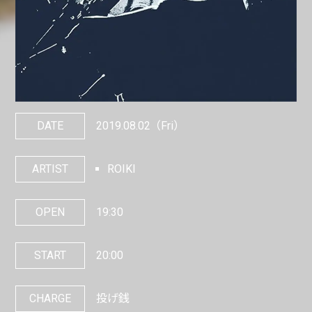
DATE
2019.08.02
（Fri）
ARTIST
ROIKI
OPEN
19:30
START
20:00
CHARGE
投げ銭