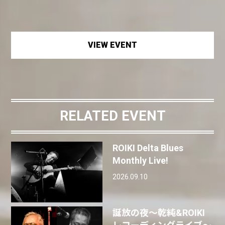
VIEW EVENT
RELATED EVENT
ROIKI Delta Blues
Monthly Live!
2026.09.10
誕放の夜〜乾純&ROIKI