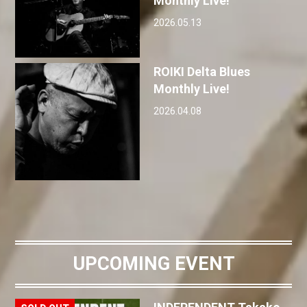
Monthly Live!
2026.05.13
ROIKI Delta Blues
Monthly Live!
2026.04.08
UPCOMING EVENT