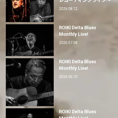
レコーディングライブ〜
2026.08.12
ROIKI Delta Blues
Monthly Live!
2026.07.08
ROIKI Delta Blues
Monthly Live!
2026.06.10
ROIKI Delta Blues