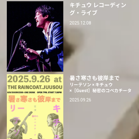
キチュウ レコーディン
グ・ライブ
2025.12.08
暑さ寒さも彼岸まで
リーテソン × キチュウ
×［Guest］秘密のコペカチータ
2025.09.26