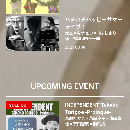
ハチハチハッピーサマー
ライブ！
光玄 × キチュウ ×［はじまり
係］松山OM景一郎
2025.08.08
UPCOMING EVENT
INDEPENDENT Takako
Torigoe -Prologue-
鳥越たかこ × 芦田良平 × 濱田卓
也 × 宇田憲明 × 橋爪拓