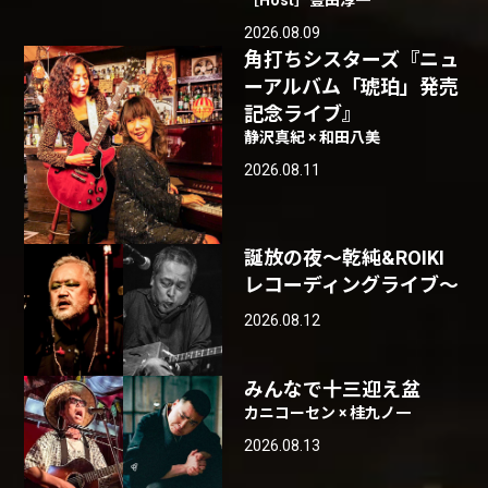
［Host］豊田淳一
2026.08.09
角打ちシスターズ『ニュ
ーアルバム「琥珀」発売
記念ライブ』
静沢真紀 × 和田八美
2026.08.11
誕放の夜〜乾純&ROIKI
レコーディングライブ〜
2026.08.12
みんなで十三迎え盆
カニコーセン × 桂九ノ一
2026.08.13