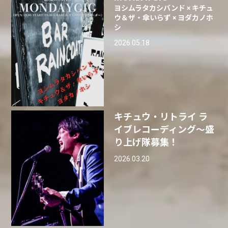
ヨシムラタカシバンド × キチュ
ウ＆ザ・傘いらず × ヨダカノホ
シ
2026.05.18
キチュウ・リトライ ラ
イブレコーディング〜盛
り上げ隊募集！
2026.03.20