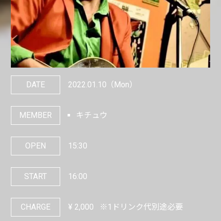
DATE
2022.01.10
（Mon）
MEMBER
キチュウ
OPEN
15:30
START
16:00
CHARGE
¥
2,000
※1ドリンク代別途必要