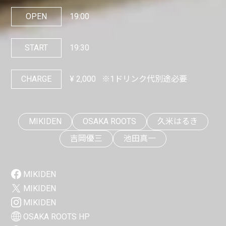
OPEN
19:00
START
19:30
CHARGE
¥
2,000
※1ドリンク代別途必要
MIKIDEN
OSAKA ROOTS
久米はるき
吉岡優三
池田真一
MIKIDEN
MIKIDEN
MIKIDEN
OSAKA ROOTS HP