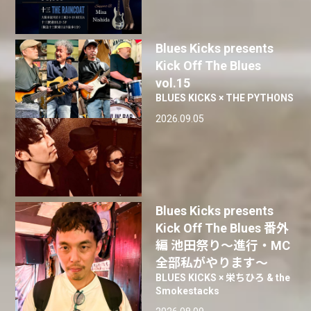
Blues Kicks presents
Kick Off The Blues
vol.15
BLUES KICKS × THE PYTHONS
2026.09.05
Blues Kicks presents
Kick Off The Blues 番外
編 池田祭り〜進行・MC
全部私がやります〜
BLUES KICKS × 栄ちひろ & the
Smokestacks