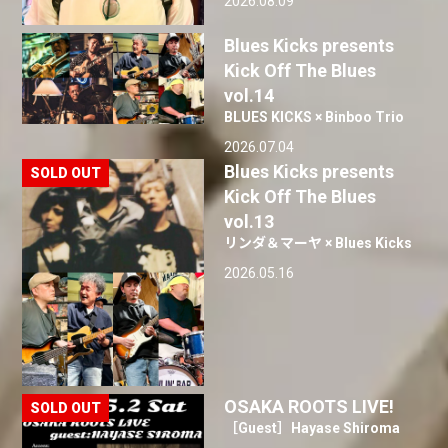
2026.08.09
Blues Kicks presents
Kick Off The Blues
vol.14
BLUES KICKS × Binboo Trio
2026.07.04
Blues Kicks presents
Kick Off The Blues
vol.13
リンダ＆マーヤ × Blues Kicks
2026.05.16
OSAKA ROOTS LIVE!
［Guest］Hayase Shiroma