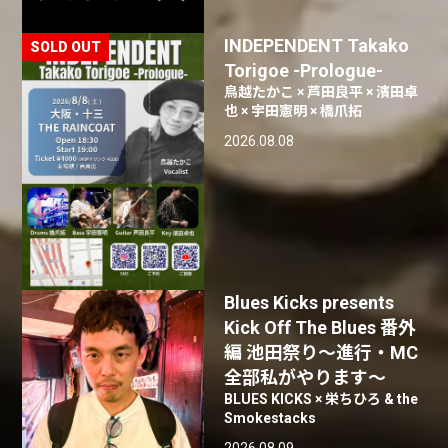
INDEPENDENT Takako
Torigoe -Prologue-
鳥越たかこ × 芦田良平 × 濱田卓
也 × 宇田憲明 × 橋爪拓
2026.08.08
Blues Kicks presents
Kick Off The Blues 番外
編 池田祭り〜進行・MC
全部私がやります〜
BLUES KICKS × 栄ちひろ & the
Smokestacks
2026.08.09