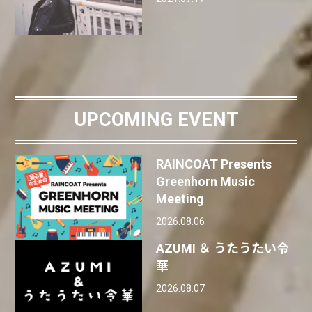
UPCOMING EVENT
RAINCOAT Presents
Greenhorn Music
Meeting
2026.08.06
AZUMI ＆ うたうたい令
華
2026.08.07