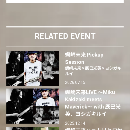
RELATED EVENT
蠣崎未来 Pickup
Session
蠣崎未来 × 辰巳光英 × ヨシガキ
ルイ
2026.07.15
蠣崎未来LIVE 〜Miku
Kakizaki meets
Maverick〜 with 辰巳光
英、ヨシガキルイ
2025.12.14