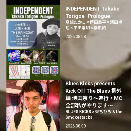
INDEPENDENT Takako
Torigoe -Prologue-
鳥越たかこ × 芦田良平 × 濱田卓
也 × 宇田憲明 × 橋爪拓
2026.08.08
Blues Kicks presents
Kick Off The Blues 番外
編 池田祭り〜進行・MC
全部私がやります〜
BLUES KICKS × 栄ちひろ & the
Smokestacks
2026.08.09