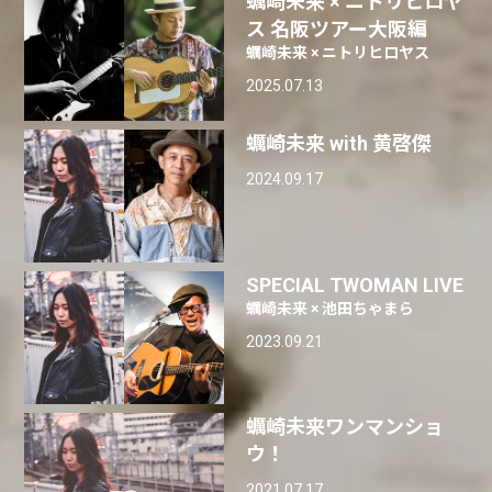
蠣崎未来 × ニトリヒロヤ
ス 名阪ツアー大阪編
蠣崎未来 × ニトリヒロヤス
2025.07.13
蠣崎未来 with 黄啓傑
2024.09.17
SPECIAL TWOMAN LIVE
蠣崎未来 × 池田ちゃまら
2023.09.21
蠣崎未来ワンマンショ
ウ！
2021.07.17