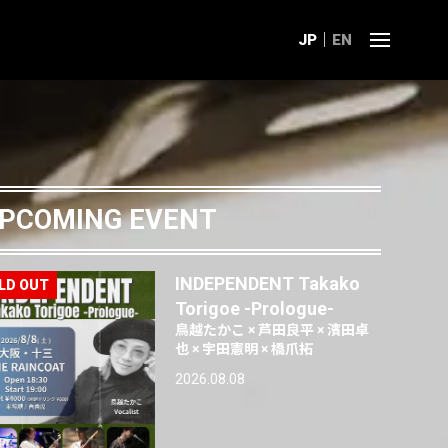
JP
EN
PCOMING EVENT
INDEPENDENT Takako
Torigoe -Prologue-
鳥越たかこ × 芦田良平 × 濱田卓
也 × 宇田憲明 × 橋爪拓
2026.08.08