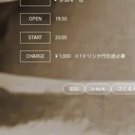
u-su-k 他
OPEN
19:30
START
20:00
CHARGE
¥
1,000
※1ドリンク代別途必要
SOU
u-su-k
さく &