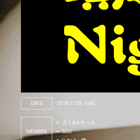
DATE
2018.11.03
（Sat）
さく&みやっち
MEMBER
SOU