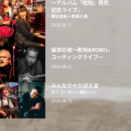
ーアルバム「琥珀」発売
記念ライブ』
静沢真紀 × 和田八美
2026.08.11
誕放の夜〜乾純&ROIKIレ
コーディングライブ〜
2026.08.12
みんなで十三迎え盆
カニコーセン × 桂九ノ一
2026.08.13