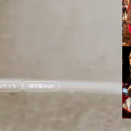
 みやっち
唄河童Night