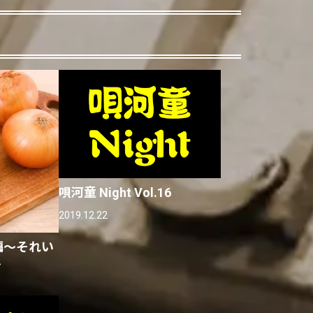
唄河童 Night Vol.16
2019.12.22
外編〜それい
〜