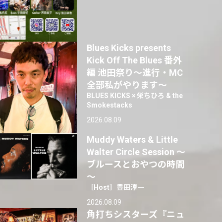
Blues Kicks presents
Kick Off The Blues 番外
編 池田祭り〜進行・MC
全部私がやります〜
BLUES KICKS × 栄ちひろ & the
Smokestacks
2026.08.09
Muddy Waters & Little
Walter Circle Session ～
ブルースとおやつの時間
～
［Host］豊田淳一
2026.08.09
角打ちシスターズ『ニュ