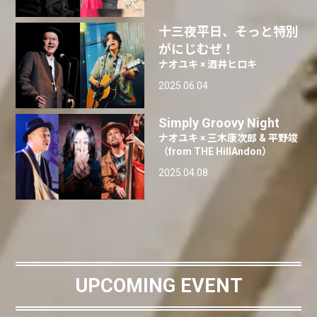
十三夜平日、そっと特別
がにじむぜ！
ナオユキ × 酒井ヒロキ
2025.06.04
Simply Groovy Night
ナオユキ × 三木康次郎 & 平野竣
（from THE HillAndon）
2025.04.08
UPCOMING EVENT