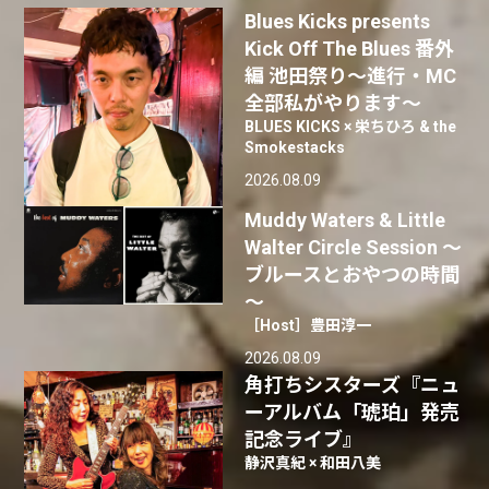
Blues Kicks presents
Kick Off The Blues 番外
編 池田祭り〜進行・MC
全部私がやります〜
BLUES KICKS × 栄ちひろ & the
Smokestacks
2026.08.09
Muddy Waters & Little
Walter Circle Session ～
ブルースとおやつの時間
～
［Host］豊田淳一
2026.08.09
角打ちシスターズ『ニュ
ーアルバム「琥珀」発売
記念ライブ』
静沢真紀 × 和田八美