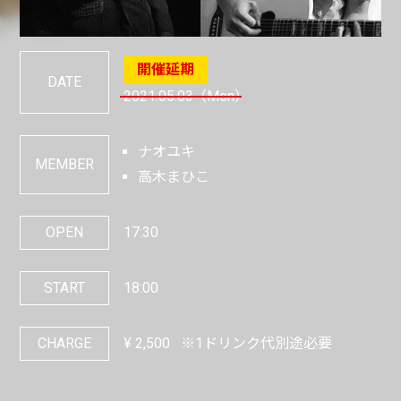
DATE
2021.05.03
（Mon）
ナオユキ
MEMBER
高木まひこ
OPEN
17:30
START
18:00
CHARGE
¥
2,500
※1ドリンク代別途必要