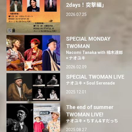
2days！突撃編」
2026.07.25
SPECIAL MONDAY
TWOMAN
Nacomi Tanaka with 楠木達郎
× ナオユキ
2026.02.09
SPECIAL TWOMAN LIVE
ナオユキ × Soul Serenade
2025.12.01
The end of summer
TWOMAN LIVE!
ナオユキ × ちすん&すだっち
2025.08.27