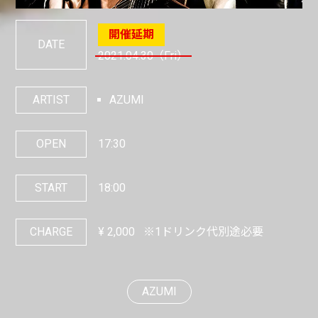
DATE
2021.04.30
（Fri）
ARTIST
AZUMI
OPEN
17:30
START
18:00
CHARGE
¥
2,000
※1ドリンク代別途必要
AZUMI