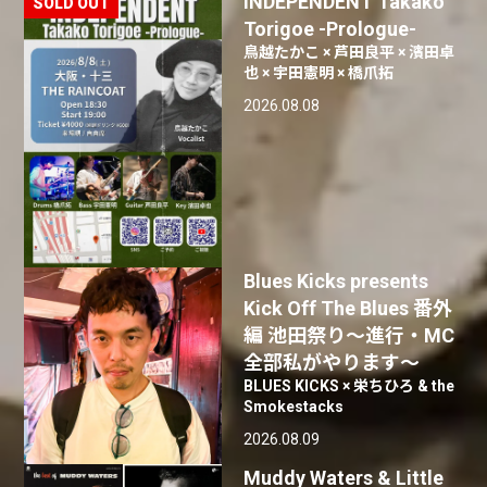
INDEPENDENT Takako
Torigoe -Prologue-
鳥越たかこ × 芦田良平 × 濱田卓
也 × 宇田憲明 × 橋爪拓
2026.08.08
Blues Kicks presents
Kick Off The Blues 番外
編 池田祭り〜進行・MC
全部私がやります〜
BLUES KICKS × 栄ちひろ & the
Smokestacks
2026.08.09
Muddy Waters & Little