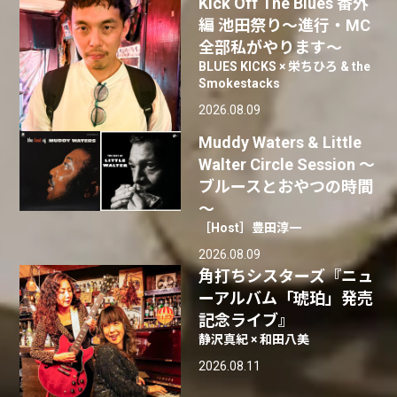
Kick Off The Blues 番外
編 池田祭り〜進行・MC
全部私がやります〜
BLUES KICKS × 栄ちひろ & the
Smokestacks
2026.08.09
Muddy Waters & Little
Walter Circle Session ～
ブルースとおやつの時間
～
［Host］豊田淳一
2026.08.09
角打ちシスターズ『ニュ
ーアルバム「琥珀」発売
記念ライブ』
静沢真紀 × 和田八美
2026.08.11