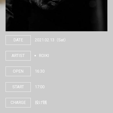
DATE
2021.02.13
（Sat）
ARTIST
ROIKI
OPEN
16:30
START
17:00
CHARGE
投げ銭