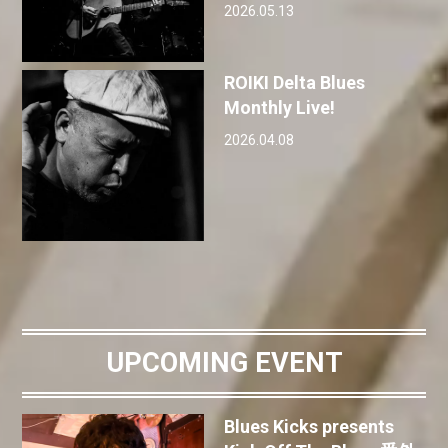
2026.05.13
ROIKI Delta Blues
Monthly Live!
2026.04.08
UPCOMING EVENT
Blues Kicks presents