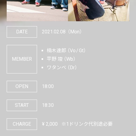
DATE
2021.02.08
（Mon）
楠木達郎
Vo
Gt
MEMBER
平野 竣
Wb
ワタンベ
Dr
OPEN
18:00
START
18:30
CHARGE
¥
2,000
※1ドリンク代別途必要