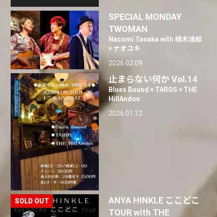
SPECIAL MONDAY
TWOMAN
Nacomi Tanaka with 楠木達郎
× ナオユキ
2026.02.09
止まらない何か Vol.14
Blues Bound × TAROS × THE
HillAndon
2026.01.12
ANYA HINKLE ここどこ
TOUR with THE