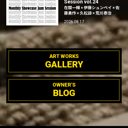
Session vol.24
在間一輝 × 伊藤シュンペイ × 佐
藤勇作 × 久松諒 × 荒川泰治
2026.08.17
ART WORKS
GALLERY
OWNER'S
BLOG