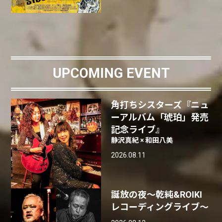
UPCOMING EVENT
角打ちシスターズ『ニュ
ーアルバム「琥珀」発売
記念ライブ』
静沢真紀 × 和田八美
2026.08.11
誕放の夜〜乾純&ROIKI
レコーディングライブ〜