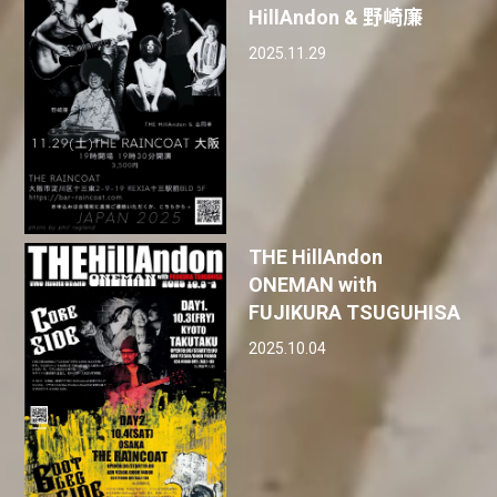
HillAndon & 野崎廉
2025.11.29
THE HillAndon
ONEMAN with
FUJIKURA TSUGUHISA
2025.10.04