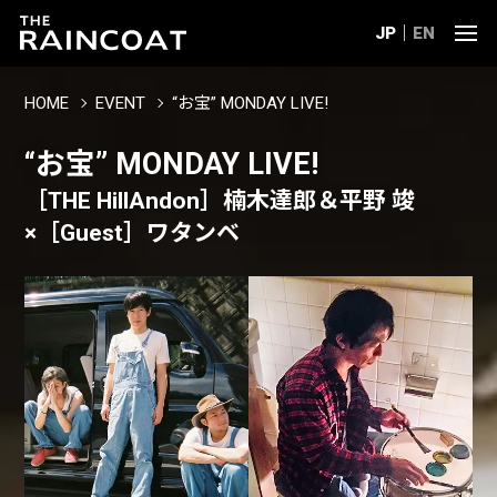
JP
EN
HOME
EVENT
“お宝” MONDAY LIVE!
“お宝” MONDAY LIVE!
［THE HillAndon］楠木達郎＆平野 竣
×［Guest］ワタンベ