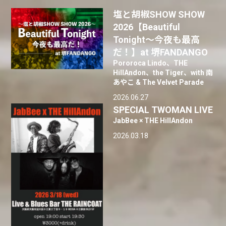
塩と胡椒SHOW SHOW
2026【Beautiful
Tonight〜今夜も最高
だ！】at 堺FANDANGO
Pororoca Lindo、THE
HillAndon、the Tiger、with 南
あやこ & The Velvet Parade
2026.06.27
SPECIAL TWOMAN LIVE
JabBee × THE HillAndon
2026.03.18