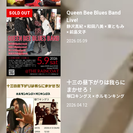
Queen Bee Blues Band
Live!
静沢真紀 × 和田八美 × 東ともみ
× 前島文子
2026.05.09
十三の昼下がりは我らに
まかせろ！
塚口キングス × ホルモンキング
2026.04.12