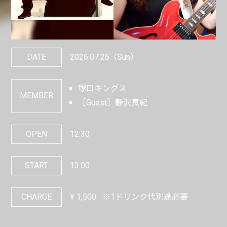
DATE
2026.07.26
（Sun）
塚口キングス
MEMBER
［Guest］静沢真紀
OPEN
12:30
START
13:00
CHARGE
¥
1,500
※1ドリンク代別途必要