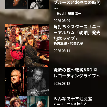
ブルースとおやつの時間
～
［Host］豊田淳一
2026.08.09
角打ちシスターズ『ニュ
ーアルバム「琥珀」発売
記念ライブ』
静沢真紀 × 和田八美
2026.08.11
誕放の夜〜乾純&ROIKI
レコーディングライブ〜
2026.08.12
みんなで十三迎え盆
カニコーセン × 桂九ノ一