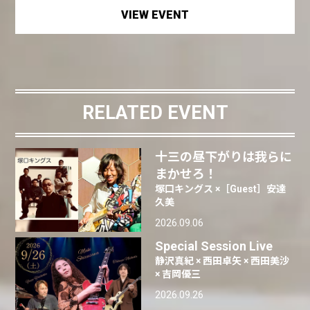
VIEW EVENT
RELATED EVENT
十三の昼下がりは我らに
まかせろ！
塚口キングス ×［Guest］安達
久美
2026.09.06
Special Session Live
静沢真紀 × 西田卓矢 × 西田美沙
× 吉岡優三
2026.09.26