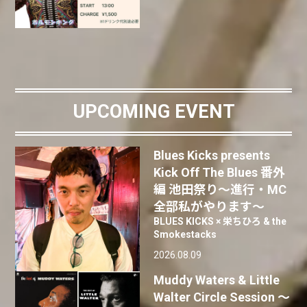
UPCOMING EVENT
Blues Kicks presents
Kick Off The Blues 番外
編 池田祭り〜進行・MC
全部私がやります〜
BLUES KICKS × 栄ちひろ & the
Smokestacks
2026.08.09
Muddy Waters & Little
Walter Circle Session ～