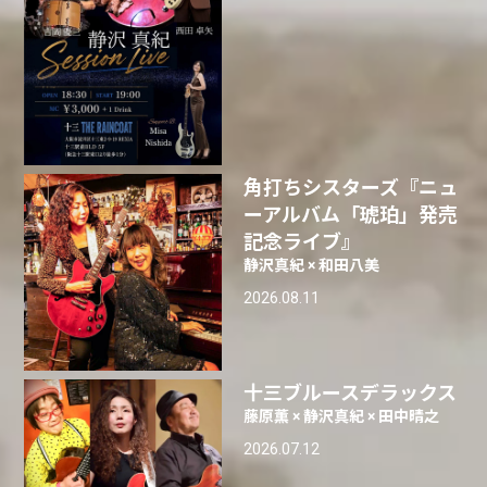
角打ちシスターズ『ニュ
ーアルバム「琥珀」発売
記念ライブ』
静沢真紀 × 和田八美
2026.08.11
十三ブルースデラックス
藤原薫 × 静沢真紀 × 田中晴之
2026.07.12