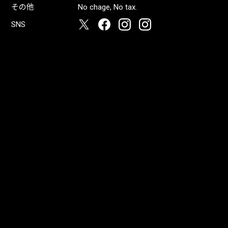
その他
No chage, No tax.
SNS