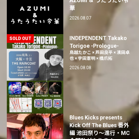
AZUMI ＆ うたうたい令
華
2026.08.07
INDEPENDENT Takako
Torigoe -Prologue-
鳥越たかこ × 芦田良平 × 濱田卓
也 × 宇田憲明 × 橋爪拓
2026.08.08
Blues Kicks presents
Kick Off The Blues 番外
編 池田祭り〜進行・MC