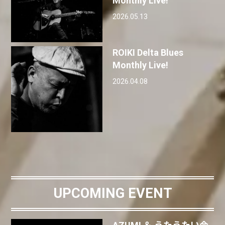
Monthly Live!
2026.05.13
ROIKI Delta Blues
Monthly Live!
2026.04.08
UPCOMING EVENT