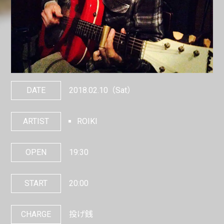
DATE
2018.02.10
（Sat）
ARTIST
ROIKI
OPEN
19:30
START
20:00
CHARGE
投げ銭