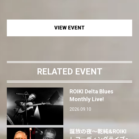
VIEW EVENT
RELATED EVENT
ROIKI Delta Blues
Monthly Live!
2026.09.10
誕放の夜〜乾純&ROIKI