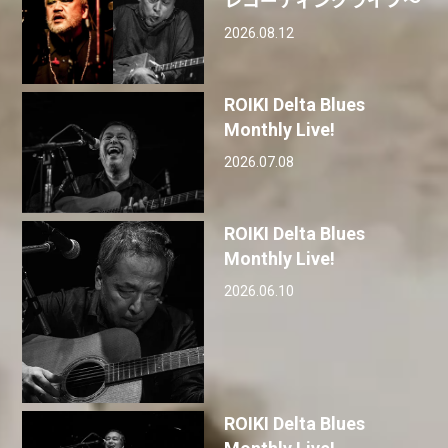
レコーディングライブ〜
2026.08.12
ROIKI Delta Blues
Monthly Live!
2026.07.08
ROIKI Delta Blues
Monthly Live!
2026.06.10
ROIKI Delta Blues