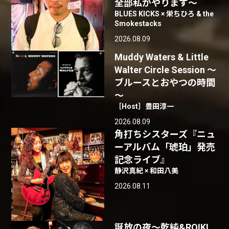
全部私がやります〜
BLUES KICKS × 栄ちひろ & the
Smokestacks
2026.08.09
Muddy Waters & Little
Walter Circle Session ～
ブルースとおやつの時間
～
［Host］豊田淳一
2026.08.09
角打ちシスターズ『ニュ
ーアルバム「琥珀」発売
記念ライブ』
静沢真紀 × 和田八美
2026.08.11
誕放の夜〜乾純&ROIKI