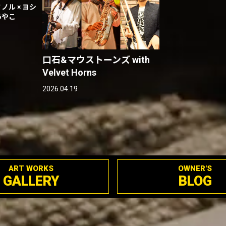
ミノル × ヨシ
あやこ
口石&マウストーンズ with
Velvet Horns
2026.04.19
ART WORKS
OWNER'S
GALLERY
BLOG