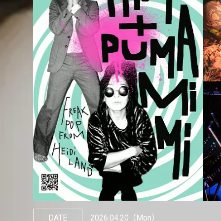
DATE
2026.04.20
（Mon）