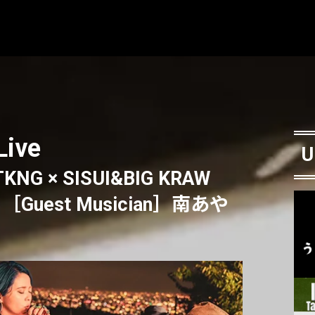
Live
U
NG × SISUI&BIG KRAW
［Guest Musician］南あや