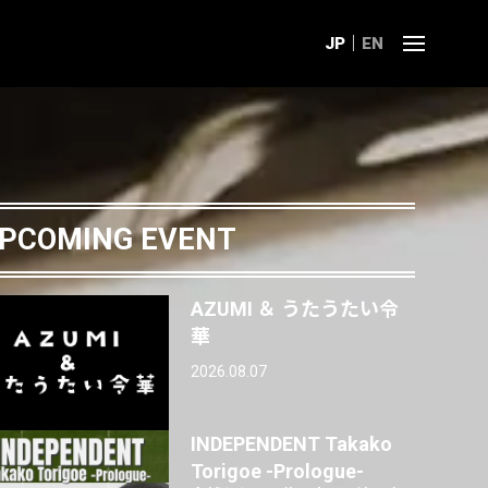
JP
EN
PCOMING EVENT
AZUMI ＆ うたうたい令
華
2026.08.07
INDEPENDENT Takako
Torigoe -Prologue-