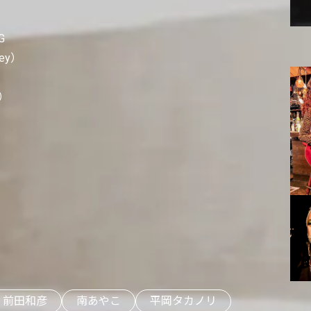
G
key）
x）
前田和彦
南あやこ
平岡タカノリ