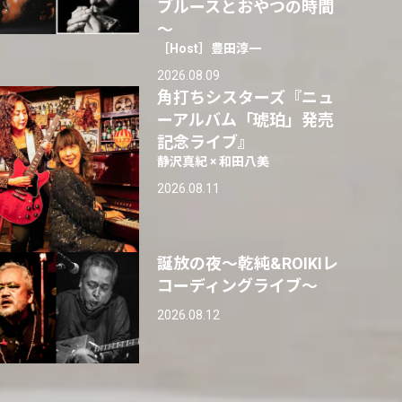
ブルースとおやつの時間
～
［Host］豊田淳一
2026.08.09
角打ちシスターズ『ニュ
ーアルバム「琥珀」発売
記念ライブ』
静沢真紀 × 和田八美
2026.08.11
誕放の夜〜乾純&ROIKIレ
コーディングライブ〜
2026.08.12