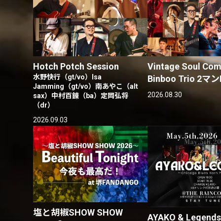
Hotch Potch Session
Vintage Soul Com
水野快行（gt/vo）Isa
Binboo Trio 2マン
Jamming（gt/vo）南あやこ（alt
2026.08.30
sax）中村百錬（ba）定岡弘将
（dr）
2026.09.03
塩と胡椒SHOW SHOW
AYAKO & Legend