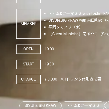
ティム&プーマミミ with Toshi TKN
SISUI&BIG KRAW with 前田和彦（
MEMBER
平岡タカノリ（dr）
［Guest Musician］南あやこ（Sa
OPEN
19:00
START
19:30
CHARGE
¥
3,000
※1ドリンク代別途必要
SISUI & BIG KRAW
ティム&プーマミミ