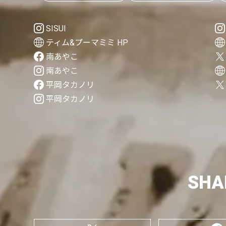
SISUI
ティム&プーマミミ HP
南あやこ
南あやこ
平岡タカノリ
平岡タカノリ
SHA