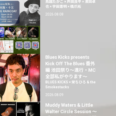
鳥越たかこ × 芦田良平 × 濱田卓
也 × 宇田憲明 × 橋爪拓
2026.08.08
Blues Kicks presents
Kick Off The Blues 番外
編 池田祭り〜進行・MC
全部私がやります〜
BLUES KICKS × 栄ちひろ & the
Smokestacks
2026.08.09
Muddy Waters & Little
Walter Circle Session ～