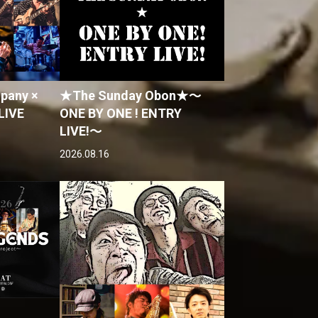
pany ×
★The Sunday Obon★〜
LIVE
ONE BY ONE ! ENTRY
LIVE!〜
2026.08.16
s