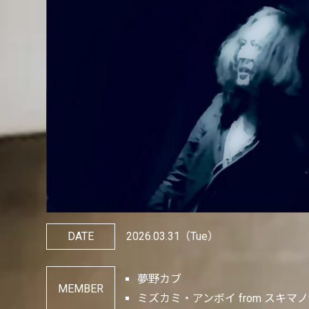
DATE
2026.03.31
（Tue）
夢野カブ
MEMBER
ミズカミ・アンボイ from スキマ