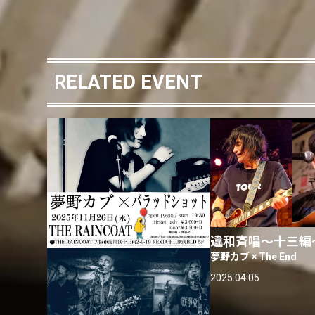
RELATED EVENT
違和斉唱〜十三編
夢野カブ × The End
2025.04.05