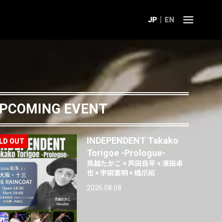
JP
EN
PCOMING EVENT
INDEPENDENT Takako
Torigoe -Prologue-
鳥越たかこ × 芦田良平 × 濱田卓
也 × 宇田憲明 × 橋爪拓
2026.08.08