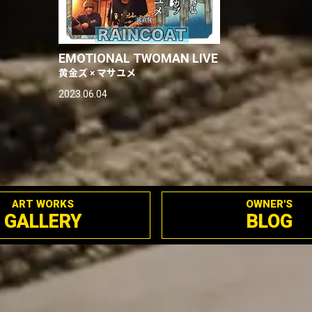
EMOTIONAL TWOMAN LIVE
黄金ズ × マサユメ
2023.06.04
ART WORKS
OWNER'S
GALLERY
BLOG