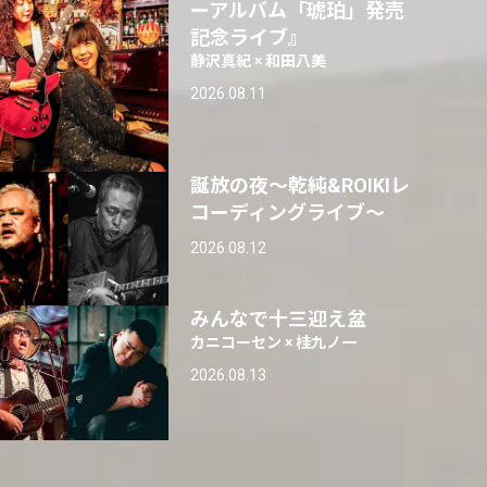
ーアルバム「琥珀」発売
記念ライブ』
静沢真紀 × 和田八美
2026.08.11
誕放の夜〜乾純&ROIKIレ
コーディングライブ〜
2026.08.12
みんなで十三迎え盆
カニコーセン × 桂九ノ一
2026.08.13