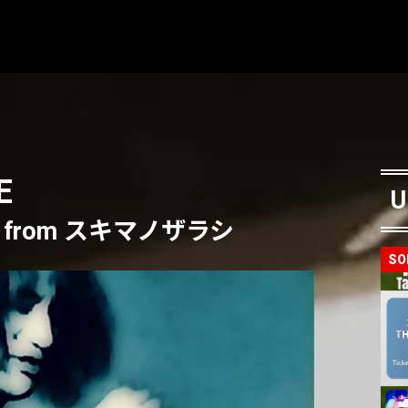
E
U
from スキマノザラシ