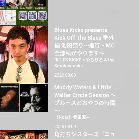
Blues Kicks presents
Kick Off The Blues 番外
編 池田祭り〜進行・MC
全部私がやります〜
BLUES KICKS × 栄ちひろ & the
Smokestacks
2026.08.09
Muddy Waters & Little
Walter Circle Session ～
ブルースとおやつの時間
～
［Host］豊田淳一
2026.08.09
角打ちシスターズ『ニュ