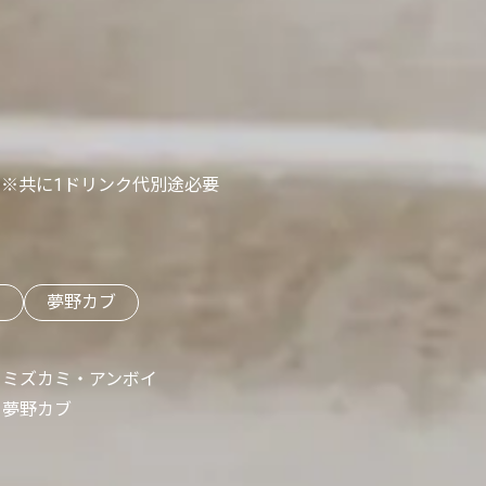
※共に1ドリンク代別途必要
イ
夢野カブ
ミズカミ・アンボイ
夢野カブ