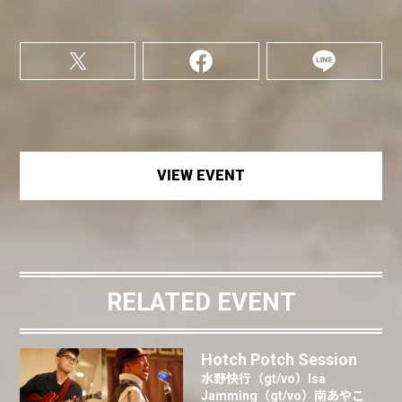
VIEW EVENT
RELATED EVENT
Hotch Potch Session
水野快行（gt/vo）Isa
Jamming（gt/vo）南あやこ