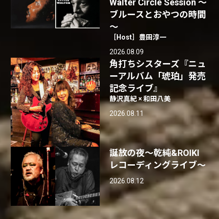
Walter Circle Session ～
ブルースとおやつの時間
～
［Host］豊田淳一
2026.08.09
角打ちシスターズ『ニュ
ーアルバム「琥珀」発売
記念ライブ』
静沢真紀 × 和田八美
2026.08.11
誕放の夜〜乾純&ROIKI
レコーディングライブ〜
2026.08.12