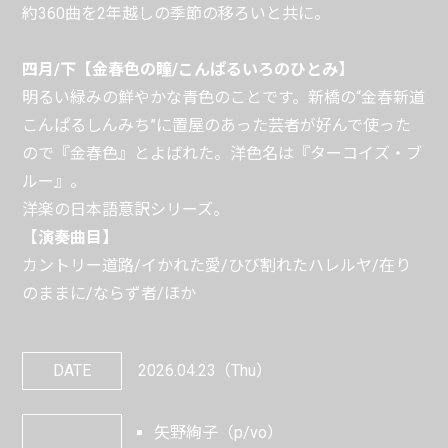
約360曲を2年越しの季節の移ろいと共に。
四月/下【金春色の瞳/こんぱるいろのひとみ】
明るい緑みの鮮やかな青色のことです。新橋の“金春新道
こんぱるしんみち”に置屋のあった芸者が好んで使った
ので『金春色』とよばれた。洋色名は『ターコイズ・ブ
ルー』。
洋楽の日本語意訳シリーズ。
【演奏曲目】
カントリー道路/イかれた愛/ひび割れたハレルヤ/在り
のままに/ならず者/ほか
DATE
2026.04.23
（Thu）
矢野絢子（p/vo）