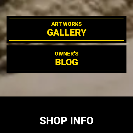
ART WORKS
GALLERY
OWNER'S
BLOG
SHOP INFO