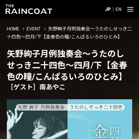
JP
EN
HOME
EVENT
矢野絢子月例独奏会～うたのしせっき二
十四色～四月/下【金春色の瞳/こんぱるいろのひとみ】
矢野絢子月例独奏会～うたのし
せっき二十四色～四月/下【金春
色の瞳/こんぱるいろのひとみ】
［ゲスト］南あやこ