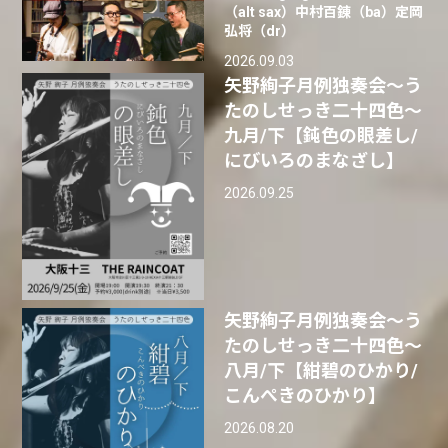
（alt sax）中村百錬（ba）定岡
弘将（dr）
2026.09.03
矢野絢子月例独奏会～う
たのしせっき二十四色～
九月/下【鈍色の眼差し/
にびいろのまなざし】
2026.09.25
矢野絢子月例独奏会～う
たのしせっき二十四色～
八月/下【紺碧のひかり/
こんぺきのひかり】
2026.08.20