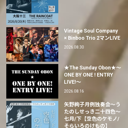
Vintage Soul Company
× Binboo Trio 2マンLIVE
2026.08.30
★The Sunday Obon★〜
ONE BY ONE ! ENTRY
LIVE!〜
2026.08.16
矢野絢子月例独奏会～う
たのしせっき二十四色～
七月/下【空色のケモノ/
そらいろのけもの】