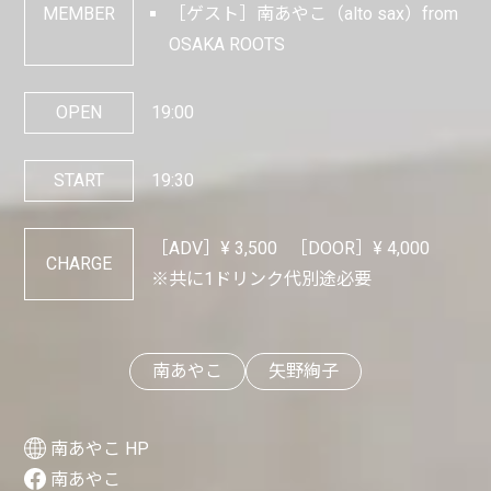
MEMBER
［ゲスト］南あやこ（alto sax）from
OSAKA ROOTS
OPEN
19:00
START
19:30
［ADV］¥
3,500
［DOOR］¥
4,000
CHARGE
※共に1ドリンク代別途必要
南あやこ
矢野絢子
南あやこ HP
南あやこ