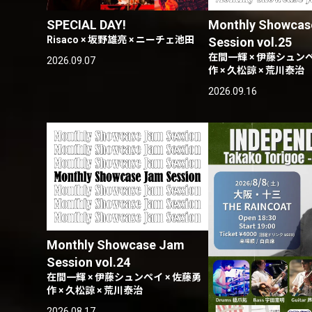
SPECIAL DAY!
Monthly Showcas
Risaco × 坂野雄亮 × ニーチェ池田
Session vol.25
在間一輝 × 伊藤シュンペ
2026.09.07
作 × 久松諒 × 荒川泰治
2026.09.16
Monthly Showcase Jam
Session vol.24
在間一輝 × 伊藤シュンペイ × 佐藤勇
作 × 久松諒 × 荒川泰治
2026.08.17