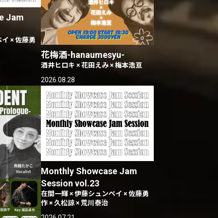
e Jam
イ × 佐藤勇
花梅酒-hanaumesyu-
酒井ヒロキ × 花田えみ × 梅本浩亘
2026.08.28
Monthly Showcase Jam
Session vol.23
在間一輝 × 伊藤シュンペイ × 佐藤勇
作 × 久松諒 × 荒川泰治
2026.07.21