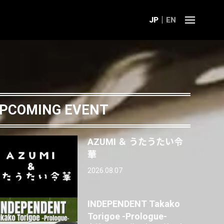
JP
EN
PCOMING EVENT
AZUMI ＆ うたうたい令
華
2026.08.07
INDEPENDENT Takako
Torigoe -Prologue-