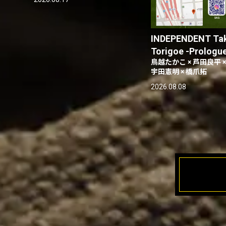
INDEPENDENT Ta
Torigoe -Prologu
鳥越たかこ × 芦田良平 ×
宇田憲明 × 橋爪拓
2026.08.08