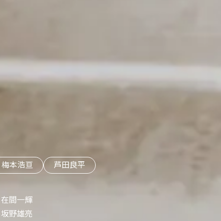
梅本浩亘
芦田良平
在間一輝
坂野雄亮