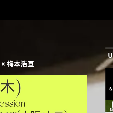
U
 × 梅本浩亘