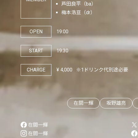
芦田良平（ba）
梅本浩亘（dr）
OPEN
19:00
START
19:30
CHARGE
¥
4,000
※1ドリンク代別途必要
在間一輝
坂野雄亮
在間一輝
在間一輝