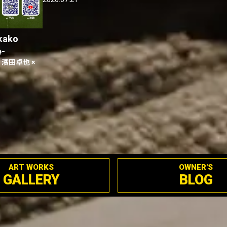
kako
e-
 濱田卓也 ×
ART WORKS
OWNER'S
GALLERY
BLOG