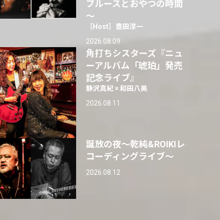
ブルースとおやつの時間
～
［Host］豊田淳一
2026.08.09
角打ちシスターズ『ニュ
ーアルバム「琥珀」発売
記念ライブ』
静沢真紀 × 和田八美
2026.08.11
誕放の夜〜乾純&ROIKIレ
コーディングライブ〜
2026.08.12