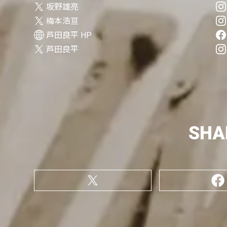
坂野雄亮
梅本浩亘
芦田良平 HP
芦田良平
SHA