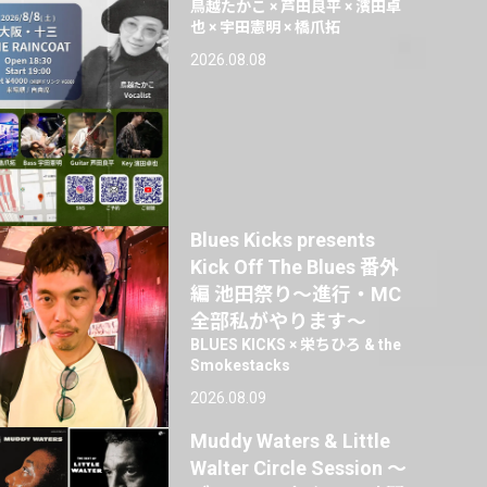
鳥越たかこ × 芦田良平 × 濱田卓
也 × 宇田憲明 × 橋爪拓
2026.08.08
Blues Kicks presents
Kick Off The Blues 番外
編 池田祭り〜進行・MC
全部私がやります〜
BLUES KICKS × 栄ちひろ & the
Smokestacks
2026.08.09
Muddy Waters & Little
Walter Circle Session ～