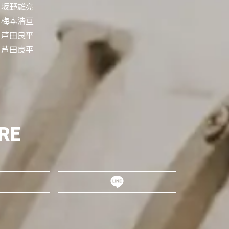
坂野雄亮
梅本浩亘
芦田良平
芦田良平
RE