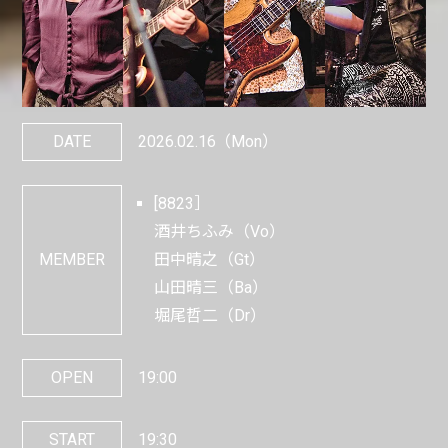
DATE
2026.02.16
（Mon）
[8823］
酒井ちふみ（Vo）
MEMBER
田中晴之（Gt）
山田晴三（Ba）
堀尾哲二（Dr）
OPEN
19:00
START
19:30