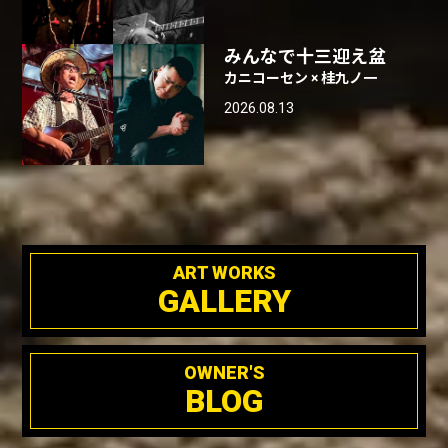
みんなで十三迎え盆
カニコーセン × 桂九ノ一
2026.08.13
ART WORKS
GALLERY
OWNER'S
BLOG