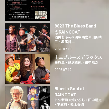
8823 The Blues Band
@RAINCOAT
酒井ちふみ × 田中晴之 × 山田晴
三 × 堀尾哲二
2026.07.13
十三ブルースデラックス
藤原薫 × 静沢真紀 × 田中晴之
2026.07.12
Blues’n Soul at
RAINCOAT
トシ新町 × 畑ひろし × 田中晴之
× 李庸恩 × 鈴木泰徳