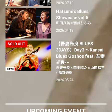
2026.07.10
Hatsumi’s Blues
Showcase vol.5
和田八美 × 酒井ちふみ
2026.04.13
【吾妻光良 BLUES
3DAYS】Day3 〜Kansai
Blues Goshos feat. 吾妻
光良〜
吾妻光良 × 田中晴之 × 山田晴三
× 高野秀樹
2026.05.24
UPCOMING EVENT