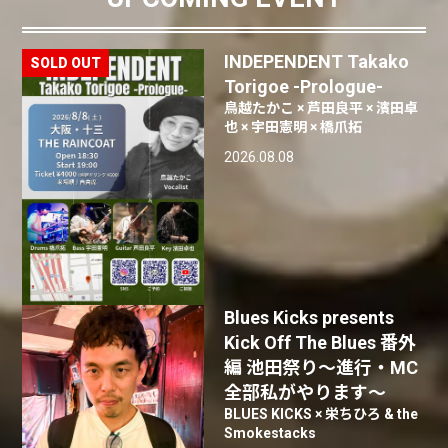
INDEPENDENT Takako
Torigoe -Prologue-
鳥越たかこ × 芦田良平 × 濱田卓
也 × 宇田憲明 × 橋爪拓
2026.08.08
Blues Kicks presents
Kick Off The Blues 番外
編 池田祭り〜進行・MC
全部私がやります〜
BLUES KICKS × 栄ちひろ & the
Smokestacks