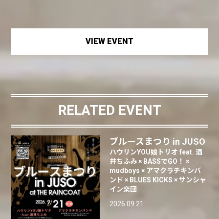
VIEW EVENT
RELATED EVENT
ブルースまつり in JUSO
ハウリンYOU娘トリオ feat. 酒
井ちふみ × BASSでGO！ ×
mudboys × アマクラチキンバ
ンド × BLUES KICKS × サンシャ
イン楽団
2026.09.21