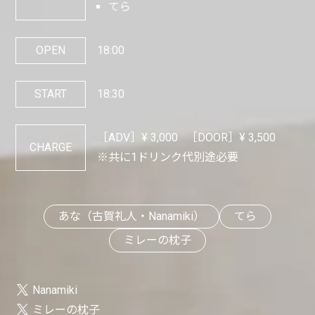
てら
OPEN
18:00
START
18:30
［ADV］¥
3,000
［DOOR］¥
3,500
CHARGE
※共に1ドリンク代別途必要
あな（古賀礼人・Nanamiki）
てら
ミレーの枕子
Nanamiki
ミレーの枕子