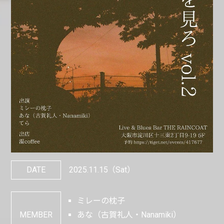
DATE
2025.11.15
（Sat）
ミレーの枕子
MEMBER
あな（古賀礼人・Nanamiki）