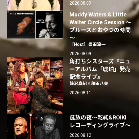
2026.08.09
Muddy Waters & Little
Walter Circle Session ～
ブルースとおやつの時間
～
［Host］豊田淳一
2026.08.09
角打ちシスターズ『ニュ
ーアルバム「琥珀」発売
記念ライブ』
静沢真紀 × 和田八美
2026.08.11
誕放の夜〜乾純&ROIKI
レコーディングライブ〜
2026.08.12