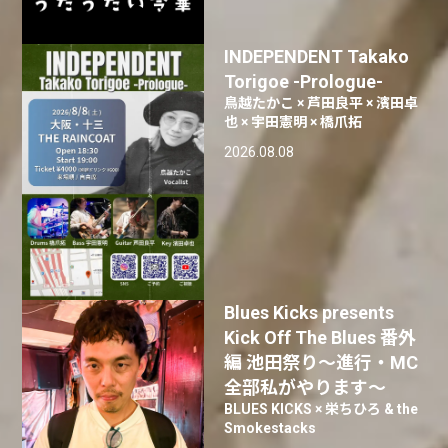
INDEPENDENT Takako
Torigoe -Prologue-
鳥越たかこ × 芦田良平 × 濱田卓
也 × 宇田憲明 × 橋爪拓
2026.08.08
Blues Kicks presents
Kick Off The Blues 番外
編 池田祭り〜進行・MC
全部私がやります〜
BLUES KICKS × 栄ちひろ & the
Smokestacks