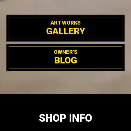
ART WORKS
GALLERY
OWNER'S
BLOG
SHOP INFO