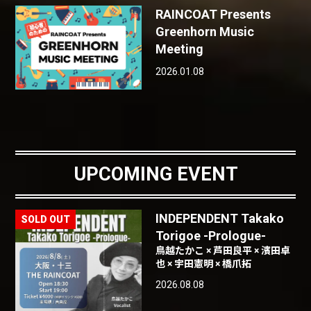
RAINCOAT Presents
Greenhorn Music
Meeting
2026.01.08
UPCOMING EVENT
INDEPENDENT Takako
Torigoe -Prologue-
鳥越たかこ × 芦田良平 × 濱田卓
也 × 宇田憲明 × 橋爪拓
2026.08.08