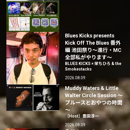
Blues Kicks presents
Kick Off The Blues 番外
編 池田祭り〜進行・MC
全部私がやります〜
BLUES KICKS × 栄ちひろ & the
Smokestacks
2026.08.09
Muddy Waters & Little
Walter Circle Session ～
ブルースとおやつの時間
～
［Host］豊田淳一
2026.08.09