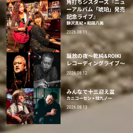
角打ちシスターズ『ニュ
ーアルバム「琥珀」発売
記念ライブ』
静沢真紀 × 和田八美
2026.08.11
誕放の夜〜乾純&ROIKI
レコーディングライブ〜
2026.08.12
みんなで十三迎え盆
カニコーセン × 桂九ノ一
2026.08.13