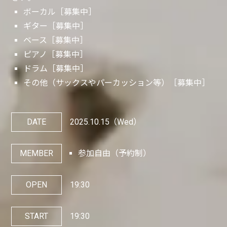
ボーカル［募集中］
ギター［募集中］
ベース［募集中］
ピアノ［募集中］
ドラム［募集中］
その他（サックスやパーカッション等）［募集中］
DATE
2025.10.15
（Wed）
MEMBER
参加自由（予約制）
OPEN
19:30
START
19:30