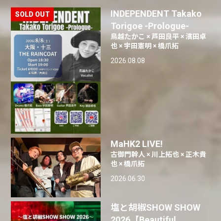
INDEPENDENT Takako
Torigoe -Prologue-
鳥越たかこ × 芦田良平 × 濱田卓
也 × 宇田憲明 × 橋爪拓
2026.08.08
MaHK2 LIVE!
古御門幹人 × 川上拓也 × 正木貴
也 × 橋爪拓
2026.06.30
塩と胡椒SHOW SHOW
2026【Beautiful