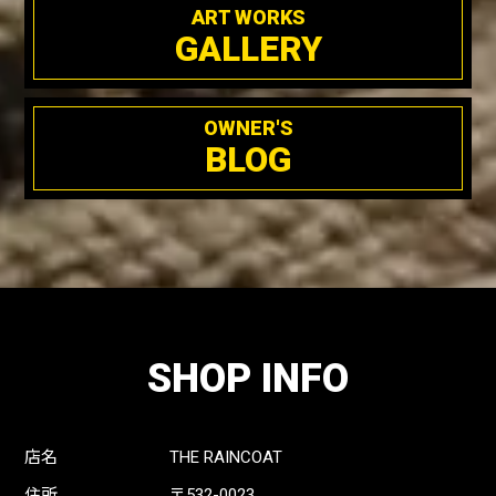
ART WORKS
GALLERY
OWNER'S
BLOG
SHOP INFO
店名
THE RAINCOAT
住所
〒532-0023