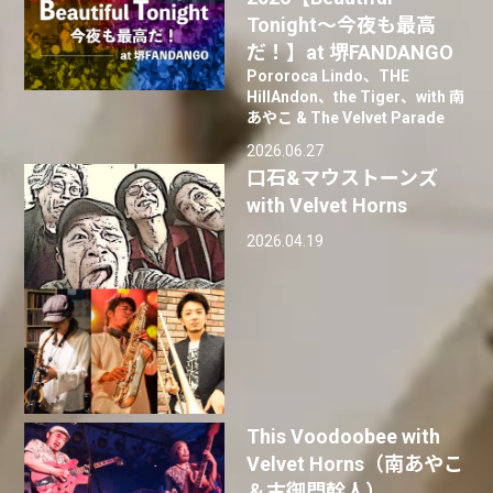
Tonight〜今夜も最高
だ！】at 堺FANDANGO
Pororoca Lindo、THE
HillAndon、the Tiger、with 南
あやこ & The Velvet Parade
2026.06.27
口石&マウストーンズ
with Velvet Horns
2026.04.19
This Voodoobee with
Velvet Horns（南あやこ
＆古御門幹人）