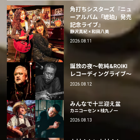
角打ちシスターズ『ニュ
ーアルバム「琥珀」発売
記念ライブ』
静沢真紀 × 和田八美
2026.08.11
誕放の夜〜乾純&ROIKI
レコーディングライブ〜
2026.08.12
みんなで十三迎え盆
カニコーセン × 桂九ノ一
2026.08.13