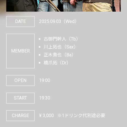
DATE
2025.09.03
（Wed）
古御門幹人（Tb）
川上拓也（Sax）
MEMBER
正木貴也（Ba）
橋爪拓（Dr）
OPEN
19:00
START
19:30
CHARGE
¥
3,000
※1ドリンク代別途必要