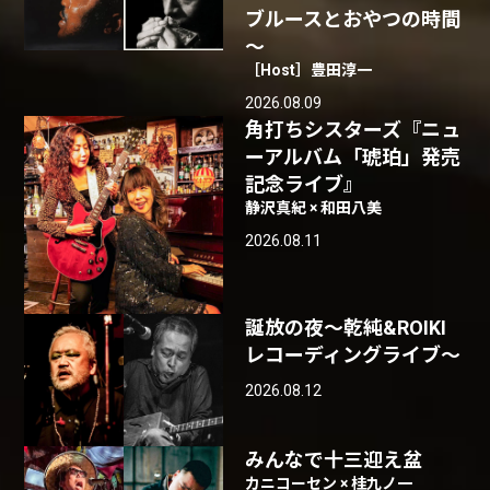
ブルースとおやつの時間
～
［Host］豊田淳一
2026.08.09
角打ちシスターズ『ニュ
ーアルバム「琥珀」発売
記念ライブ』
静沢真紀 × 和田八美
2026.08.11
誕放の夜〜乾純&ROIKI
レコーディングライブ〜
2026.08.12
みんなで十三迎え盆
カニコーセン × 桂九ノ一