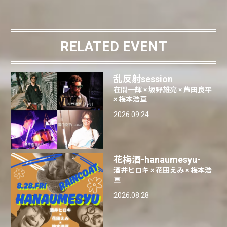
RELATED EVENT
乱反射session
在間一輝 × 坂野雄亮 × 芦田良平
× 梅本浩亘
2026.09.24
花梅酒-hanaumesyu-
酒井ヒロキ × 花田えみ × 梅本浩
亘
2026.08.28