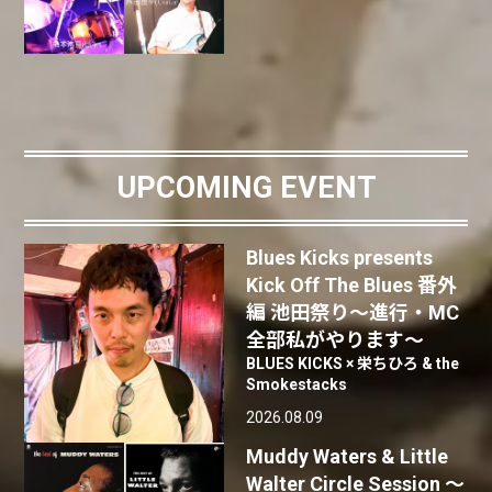
UPCOMING EVENT
Blues Kicks presents
Kick Off The Blues 番外
編 池田祭り〜進行・MC
全部私がやります〜
BLUES KICKS × 栄ちひろ & the
Smokestacks
2026.08.09
Muddy Waters & Little
Walter Circle Session ～