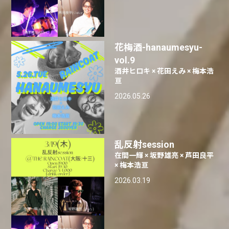
花梅酒-hanaumesyu-
vol.9
酒井ヒロキ × 花田えみ × 梅本浩
亘
2026.05.26
乱反射session
在間一輝 × 坂野雄亮 × 芦田良平
× 梅本浩亘
2026.03.19