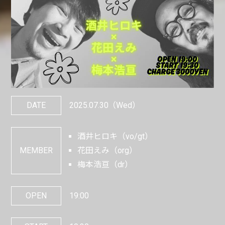
DATE
2025.07.30
（Wed）
酒井ヒロキ（vo/gt）
MEMBER
花田えみ（org）
梅本浩亘（dr）
OPEN
19:00