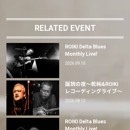
RELATED EVENT
ROIKI Delta Blues
Monthly Live!
2026.09.10
誕放の夜〜乾純&ROIKI
レコーディングライブ〜
2026.08.12
ROIKI Delta Blues
Monthly Live!