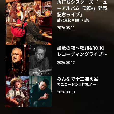
角打ちシスターズ『ニュ
ーアルバム「琥珀」発売
記念ライブ』
静沢真紀 × 和田八美
2026.08.11
誕放の夜〜乾純&ROIKI
レコーディングライブ〜
2026.08.12
みんなで十三迎え盆
カニコーセン × 桂九ノ一
2026.08.13