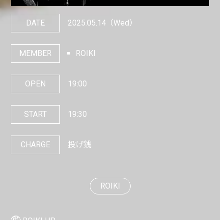
DATE
2025.05.14
（Wed）
MEMBER
ROIKI
OPEN
19:00
START
19:30
CHARGE
投げ銭
ROIKI