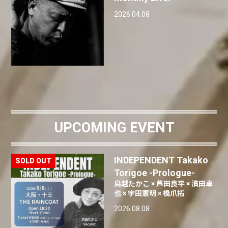
2026.04.08
UPCOMING EVENT
INDEPENDENT Takako
Torigoe -Prologue-
鳥越たかこ × 芦田良平 × 濱田卓
也 × 宇田憲明 × 橋爪拓
2026.08.08