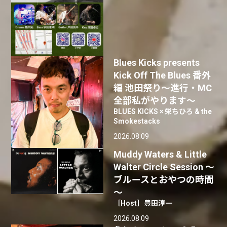
Blues Kicks presents
Kick Off The Blues 番外
編 池田祭り〜進行・MC
全部私がやります〜
BLUES KICKS × 栄ちひろ & the
Smokestacks
2026.08.09
Muddy Waters & Little
Walter Circle Session ～
ブルースとおやつの時間
～
［Host］豊田淳一
2026.08.09