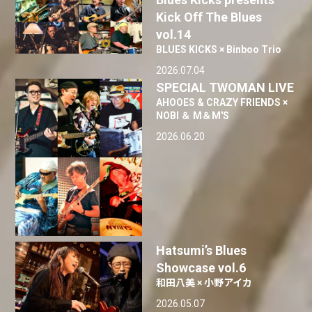
Kick Off The Blues
vol.14
BLUES KICKS × Binboo Trio
2026.07.04
SPECIAL TWOMAN LIVE
AHOOES & CRAZY FRIENDS ×
NOBI ＆ M＆M'S
2026.06.20
Hatsumi’s Blues
Showcase vol.6
和田八美 × 小野アイカ
2026.05.07