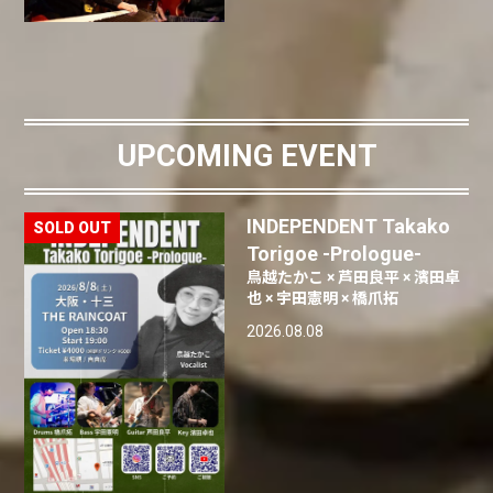
UPCOMING EVENT
INDEPENDENT Takako
Torigoe -Prologue-
鳥越たかこ × 芦田良平 × 濱田卓
也 × 宇田憲明 × 橋爪拓
2026.08.08