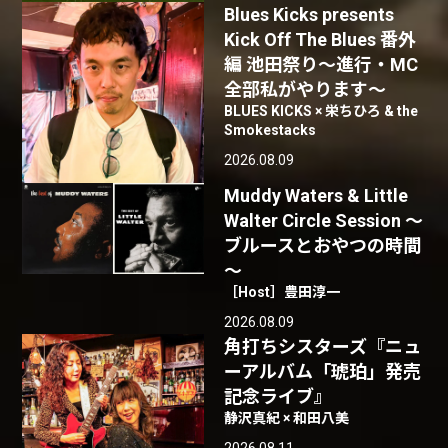
Blues Kicks presents
Kick Off The Blues 番外
編 池田祭り〜進行・MC
全部私がやります〜
BLUES KICKS × 栄ちひろ & the
Smokestacks
2026.08.09
Muddy Waters & Little
Walter Circle Session ～
ブルースとおやつの時間
～
［Host］豊田淳一
2026.08.09
角打ちシスターズ『ニュ
ーアルバム「琥珀」発売
記念ライブ』
静沢真紀 × 和田八美