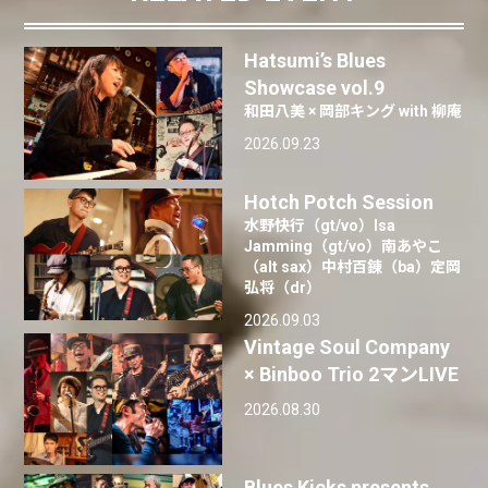
Hatsumi’s Blues
Showcase vol.9
和田八美 × 岡部キング with 柳庵
2026.09.23
Hotch Potch Session
水野快行（gt/vo）Isa
Jamming（gt/vo）南あやこ
（alt sax）中村百錬（ba）定岡
弘将（dr）
2026.09.03
Vintage Soul Company
× Binboo Trio 2マンLIVE
2026.08.30
Blues Kicks presents