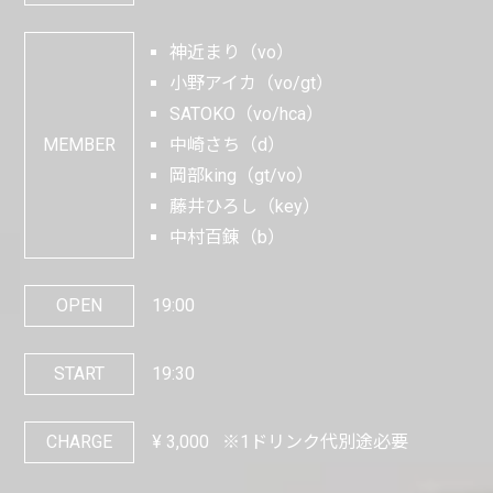
神近まり（vo）
小野アイカ（vo/gt）
SATOKO（vo/hca）
MEMBER
中崎さち（d）
岡部king（gt/vo）
藤井ひろし（key）
中村百錬（b）
OPEN
19:00
START
19:30
CHARGE
¥
3,000
※1ドリンク代別途必要