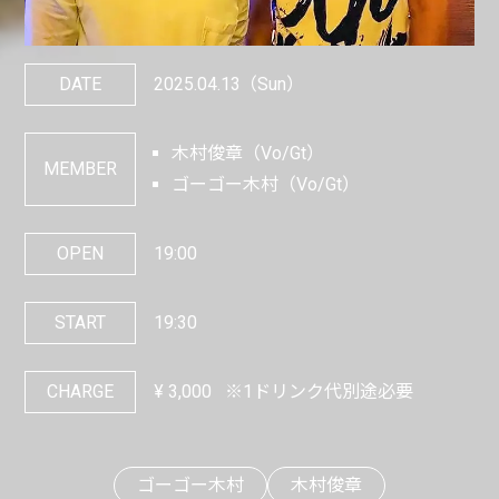
DATE
2025.04.13
（Sun）
木村俊章（Vo/Gt）
MEMBER
ゴーゴー木村（Vo/Gt）
OPEN
19:00
START
19:30
CHARGE
¥
3,000
※1ドリンク代別途必要
ゴーゴー木村
木村俊章