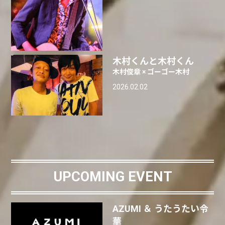
木村くんと木村くん
木村俊章 × ゴーゴー木村
2026.02.02
UPCOMING EVENT
AZUMI ＆ うたうたい令
華