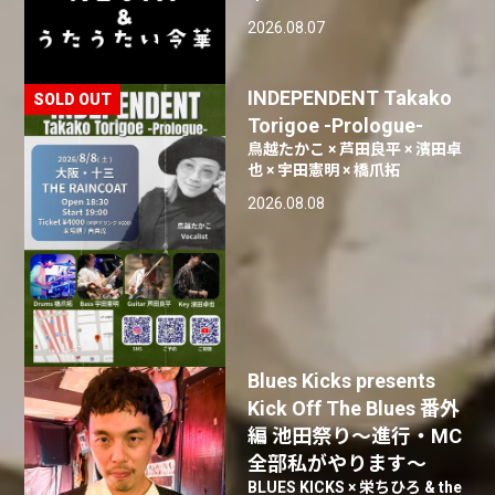
2026.08.07
INDEPENDENT Takako
Torigoe -Prologue-
鳥越たかこ × 芦田良平 × 濱田卓
也 × 宇田憲明 × 橋爪拓
2026.08.08
Blues Kicks presents
Kick Off The Blues 番外
編 池田祭り〜進行・MC
全部私がやります〜
BLUES KICKS × 栄ちひろ & the