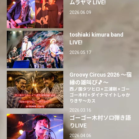
ムラヤマ LIVE!
2026.06.09
toshiaki kimura band
LIVE!
2026.05.17
Groovy Circus 2026 ～宿
縁の雄叫び🎵～
西ノ園タツヒロ × 三浦剛 × ゴー
ゴー木村 × ダイナマイトしゃか
りきサ～カス
2026.03.16
ゴーゴー木村ソロ弾き語
りLIVE
2026.04.06