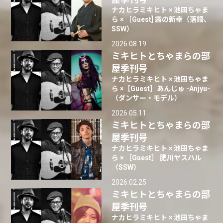
ナカヒラミキヒト × 池田ちゃま
ら × ［Guest] 露の新幸（落語、
SSW）
2026.08.19
ミキヒトとちゃまらの部
屋季刊号
ナカヒラミキヒト × 池田ちゃま
ら ×［Guest］あんじゅ -Anjyu-
（ダンサー・モデル）
2026.05.11
ミキヒトとちゃまらの部
屋季刊号
ナカヒラミキヒト × 池田ちゃま
ら × ［Guest］ 肥川ヤスハル
（SSW）
2026.02.25
ミキヒトとちゃまらの部
屋季刊号
ナカヒラミキヒト × 池田ちゃま