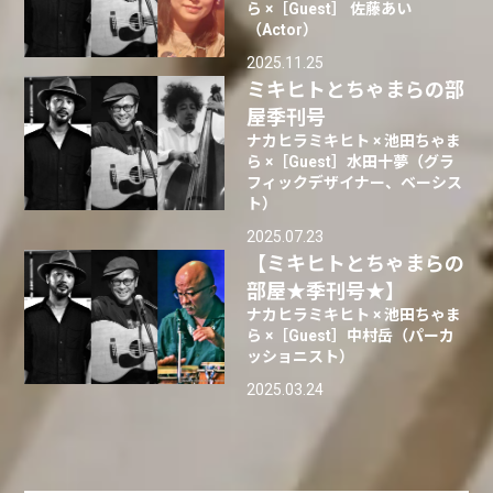
ら ×［Guest］ 佐藤あい
（Actor）
2025.11.25
ミキヒトとちゃまらの部
屋季刊号
ナカヒラミキヒト × 池田ちゃま
ら ×［Guest］水田十夢（グラ
フィックデザイナー、ベーシス
ト）
2025.07.23
【ミキヒトとちゃまらの
部屋★季刊号★】
ナカヒラミキヒト × 池田ちゃま
ら ×［Guest］中村岳（パーカ
ッショニスト）
2025.03.24