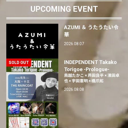
UPCOMING EVENT
AZUMI ＆ うたうたい令
華
2026.08.07
INDEPENDENT Takako
Torigoe -Prologue-
鳥越たかこ × 芦田良平 × 濱田卓
也 × 宇田憲明 × 橋爪拓
2026.08.08