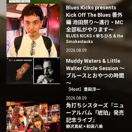
Blues Kicks presents
Kick Off The Blues 番外
編 池田祭り〜進行・MC
全部私がやります〜
BLUES KICKS × 栄ちひろ & the
Smokestacks
2026.08.09
Muddy Waters & Little
Walter Circle Session ～
ブルースとおやつの時間
～
［Host］豊田淳一
2026.08.09
角打ちシスターズ『ニュ
ーアルバム「琥珀」発売
記念ライブ』
静沢真紀 × 和田八美