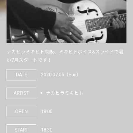
ナカヒラミキヒト来阪、ミキヒトボイス&スライドで暑
い7月スタートです！
DATE
2020.07.05
（Sun）
ARTIST
ナカヒラミキヒト
OPEN
18:00
START
18:30