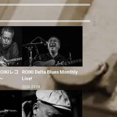
IKIレコ
ROIKI Delta Blues Monthly
〜
Live!
2026.07.08