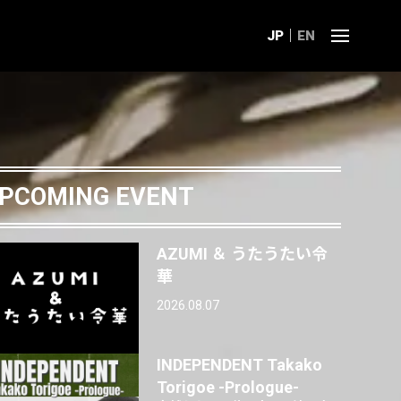
JP
EN
PCOMING EVENT
AZUMI ＆ うたうたい令
華
2026.08.07
INDEPENDENT Takako
Torigoe -Prologue-