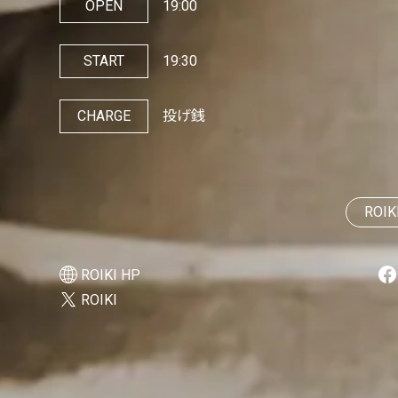
OPEN
19:00
START
19:30
CHARGE
投げ銭
ROIK
ROIKI HP
ROIKI