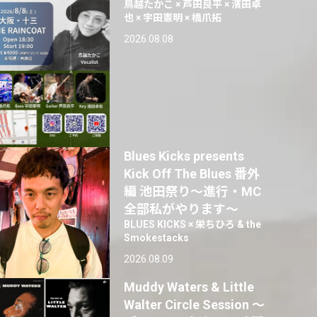
鳥越たかこ × 芦田良平 × 濱田卓
也 × 宇田憲明 × 橋爪拓
2026.08.08
Blues Kicks presents
Kick Off The Blues 番外
編 池田祭り〜進行・MC
全部私がやります〜
BLUES KICKS × 栄ちひろ & the
Smokestacks
2026.08.09
Muddy Waters & Little
Walter Circle Session ～