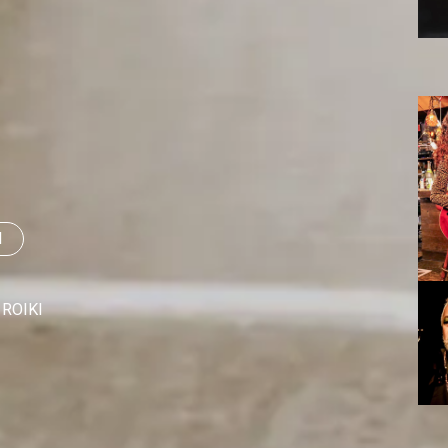
I
ROIKI