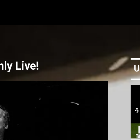
ly Live!
U