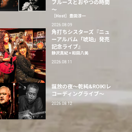
ブルースとおやつの時間
～
［Host］豊田淳一
2026.08.09
角打ちシスターズ『ニュ
ーアルバム「琥珀」発売
記念ライブ』
静沢真紀 × 和田八美
2026.08.11
誕放の夜〜乾純&ROIKIレ
コーディングライブ〜
2026.08.12