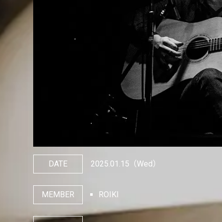
DATE
2025.01.15
（Wed）
MEMBER
ROIKI