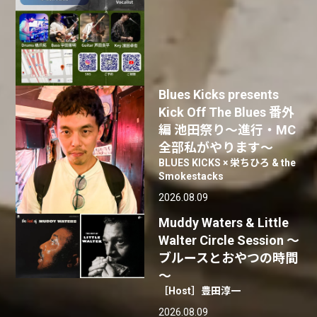
Blues Kicks presents
Kick Off The Blues 番外
編 池田祭り〜進行・MC
全部私がやります〜
BLUES KICKS × 栄ちひろ & the
Smokestacks
2026.08.09
Muddy Waters & Little
Walter Circle Session ～
ブルースとおやつの時間
～
［Host］豊田淳一
2026.08.09