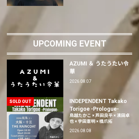
UPCOMING EVENT
AZUMI ＆ うたうたい令
華
2026.08.07
INDEPENDENT Takako
Torigoe -Prologue-
鳥越たかこ × 芦田良平 × 濱田卓
也 × 宇田憲明 × 橋爪拓
2026.08.08