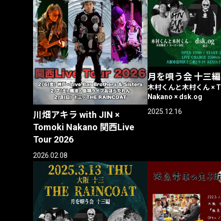
月を唄う会 十三編
木村くんと木村くん × To
Nakano × dsk.og
2025.12.16
川畑アキラ with JIN ×
Tomoki Nakano 関西Live
Tour 2026
2026.02.08