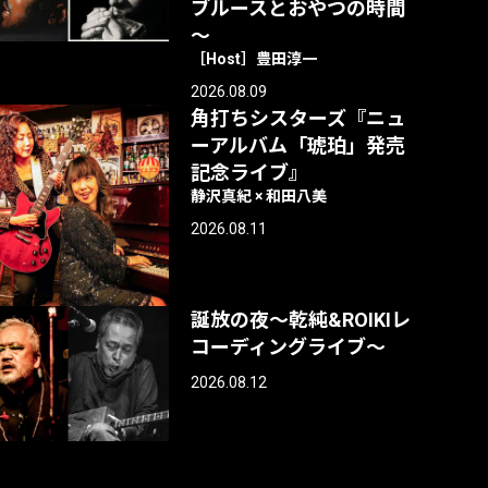
ブルースとおやつの時間
～
［Host］豊田淳一
2026.08.09
角打ちシスターズ『ニュ
ーアルバム「琥珀」発売
記念ライブ』
静沢真紀 × 和田八美
2026.08.11
誕放の夜〜乾純&ROIKIレ
コーディングライブ〜
2026.08.12