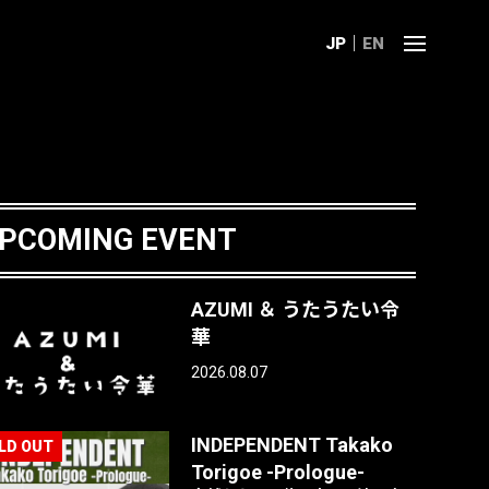
JP
EN
PCOMING EVENT
AZUMI ＆ うたうたい令
華
2026.08.07
INDEPENDENT Takako
Torigoe -Prologue-