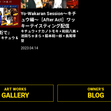
Yo-Wakaran Session〜キチ
ュウ編〜［After Act］ワッ
キーテイスティング配信
キチュウ × ナカノトモキ × 和田八美 ×
街で』
池田ちゃまら × 脇本総一郎 × 長尾琢
 キチュウ &
登
2023.04.14
ART WORKS
OWNER'S
GALLERY
BLOG