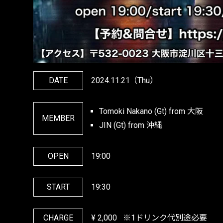
DATE
2024.11.21
（Thu）
Tomoki Nakano (Gt) from 大阪
MEMBER
JIN (Gt) from 沖縄
OPEN
19:00
START
19:30
CHARGE
¥
2,000
※1ドリンク代別途必要