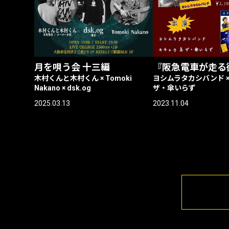
月を唄う会 十三編
『阪急電車が走る
木村くんと木村くん × Tomoki
ヨシムラタカシバンド ×
Nakano × dsk.og
ザ・傘いらず
2025.03.13
2023.11.04