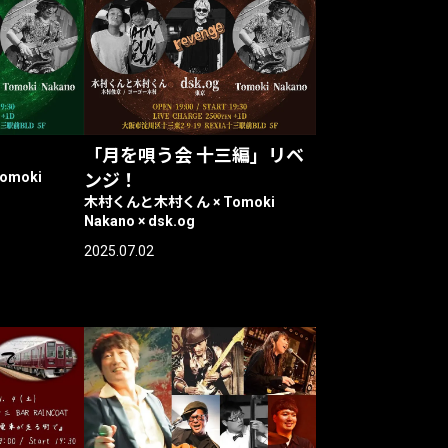
「月を唄う会 十三編」リベ
moki
ンジ！
木村くんと木村くん × Tomoki
Nakano × dsk.og
2025.07.02