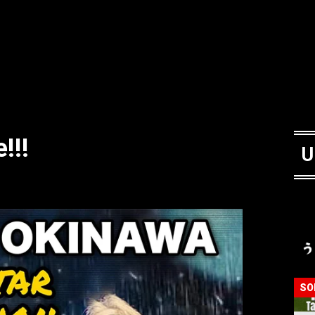
!!!
U