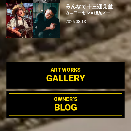
みんなで十三迎え盆
カニコーセン × 桂九ノ一
2026.08.13
ART WORKS
GALLERY
OWNER'S
BLOG