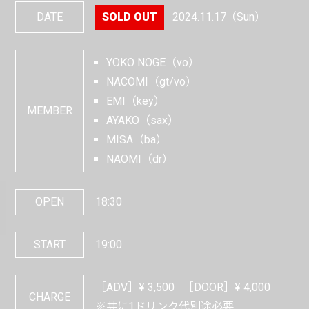
DATE
2024.11.17
（Sun）
YOKO NOGE（vo）
NACOMI（gt/vo）
EMI（key）
MEMBER
AYAKO（sax）
MISA（ba）
NAOMI（dr）
OPEN
18:30
START
19:00
［ADV］¥
3,500
［DOOR］¥
4,000
CHARGE
※共に1ドリンク代別途必要