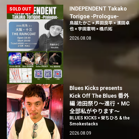
INDEPENDENT Takako
Torigoe -Prologue-
鳥越たかこ × 芦田良平 × 濱田卓
也 × 宇田憲明 × 橋爪拓
2026.08.08
Blues Kicks presents
Kick Off The Blues 番外
編 池田祭り〜進行・MC
全部私がやります〜
BLUES KICKS × 栄ちひろ & the
Smokestacks
2026.08.09