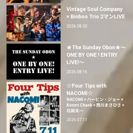
Vintage Soul Company
× Binboo Trio 2マンLIVE
2026.08.30
★The Sunday Obon★〜
ONE BY ONE ! ENTRY
LIVE!〜
2026.08.16
☆Four Tips with
NACOMI☆
NACOMI × ハーピン・ジョー ×
Kenmi Chank × 西川まさひさ ×
北田太一
2026.07.11