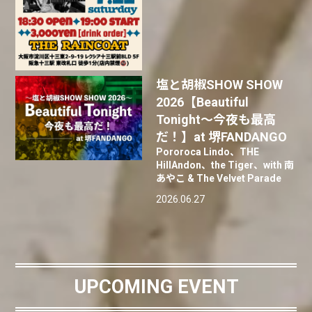
塩と胡椒SHOW SHOW
2026【Beautiful
Tonight〜今夜も最高
だ！】at 堺FANDANGO
Pororoca Lindo、THE
HillAndon、the Tiger、with 南
あやこ & The Velvet Parade
2026.06.27
UPCOMING EVENT