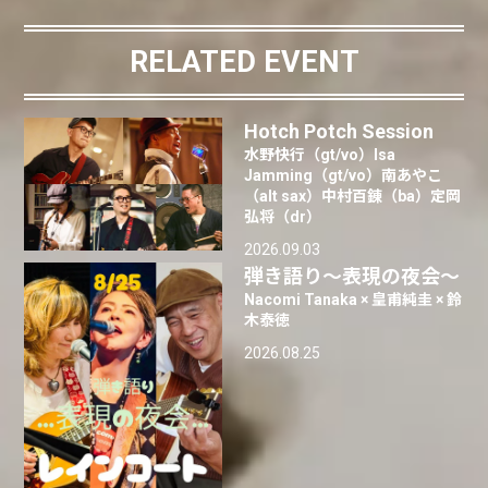
RELATED EVENT
Hotch Potch Session
水野快行（gt/vo）Isa
Jamming（gt/vo）南あやこ
（alt sax）中村百錬（ba）定岡
弘将（dr）
2026.09.03
弾き語り〜表現の夜会〜
Nacomi Tanaka × 皇甫純圭 × 鈴
木泰徳
2026.08.25