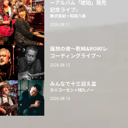
ーアルバム「琥珀」発売
記念ライブ』
静沢真紀 × 和田八美
2026.08.11
誕放の夜〜乾純&ROIKIレ
コーディングライブ〜
2026.08.12
みんなで十三迎え盆
カニコーセン × 桂九ノ一
2026.08.13