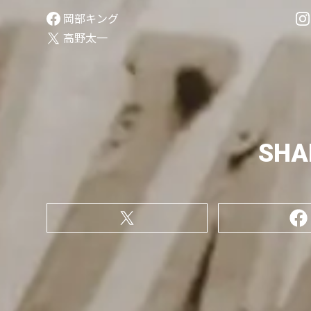
岡部キング
高野太一
SHA