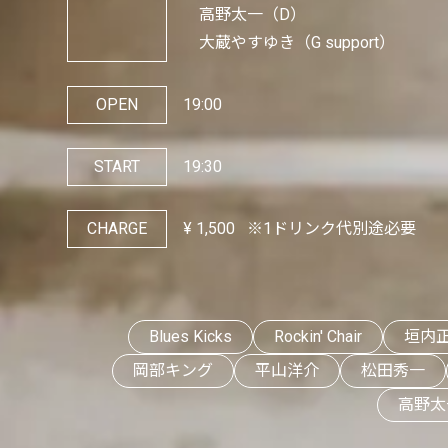
高野太一（D）
大蔵やすゆき（G support）
OPEN
19:00
START
19:30
CHARGE
¥
1,500
※1ドリンク代別途必要
Blues Kicks
Rockin' Chair
垣内
岡部キング
平山洋介
松田秀一
高野太