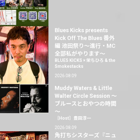
Blues Kicks presents
Kick Off The Blues 番外
編 池田祭り〜進行・MC
全部私がやります〜
BLUES KICKS × 栄ちひろ & the
Smokestacks
2026.08.09
Muddy Waters & Little
Walter Circle Session ～
ブルースとおやつの時間
～
［Host］豊田淳一
2026.08.09
角打ちシスターズ『ニュ