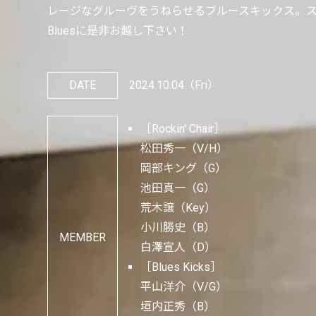
レージなグルーヴをうねらせるブルースキックス。スペシャ
Bluesに是非お越し下さい！
DATE
2024.10.04
（Fri）
［Rockin' Chair］
松田秀一（V/H）
岡部キング（G）
池田真一（G）
荒木譲（Key）
小川勝史（B）
MEMBER
白澤宣人（D）
［Blues Kicks］
平山洋介（V/G）
垣内正秀（B）