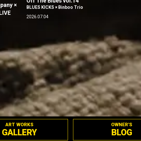
Off The Blues vol.14
pany ×
BLUES KICKS × Binboo Trio
LIVE
2026.07.04
ART WORKS
OWNER'S
GALLERY
BLOG