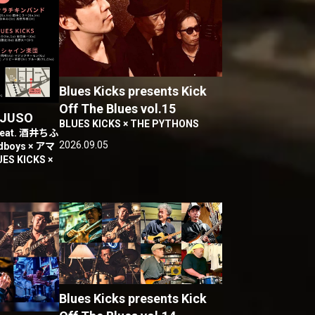
Blues Kicks presents Kick
Off The Blues vol.15
JUSO
BLUES KICKS × THE PYTHONS
at. 酒井ちふ
2026.09.05
dboys × アマ
S KICKS ×
Blues Kicks presents Kick