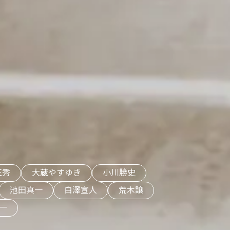
正秀
大蔵やすゆき
小川勝史
池田真一
白澤宣人
荒木譲
一