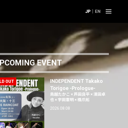
JP
EN
PCOMING EVENT
INDEPENDENT Takako
Torigoe -Prologue-
鳥越たかこ × 芦田良平 × 濱田卓
也 × 宇田憲明 × 橋爪拓
2026.08.08