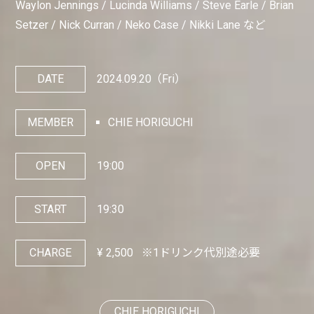
Waylon Jennings / Lucinda Williams / Steve Earle / Brian
Setzer / Nick Curran / Neko Case / Nikki Lane など
DATE
2024.09.20
（Fri）
MEMBER
CHIE HORIGUCHI
OPEN
19:00
START
19:30
CHARGE
¥
2,500
※1ドリンク代別途必要
CHIE HORIGUCHI