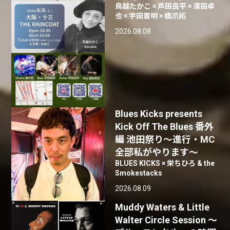
鳥越たかこ × 芦田良平 × 濱田卓
也 × 宇田憲明 × 橋爪拓
2026.08.08
Blues Kicks presents
Kick Off The Blues 番外
編 池田祭り〜進行・MC
全部私がやります〜
BLUES KICKS × 栄ちひろ & the
Smokestacks
2026.08.09
Muddy Waters & Little
Walter Circle Session ～