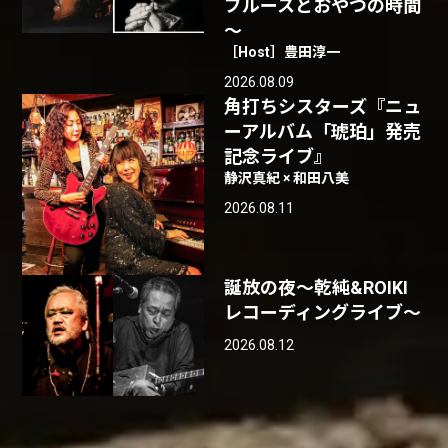
ブルースとおやつの時間
～
［Host］豊田淳一
2026.08.09
角打ちシスターズ『ニュ
ーアルバム「琥珀」発売
記念ライブ』
静沢真紀 × 和田八美
2026.08.11
誕放の夜〜乾純&ROIKI
レコーディングライブ〜
2026.08.12