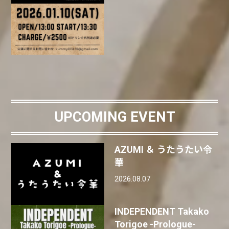
UPCOMING EVENT
AZUMI ＆ うたうたい令
華
2026.08.07
INDEPENDENT Takako
Torigoe -Prologue-