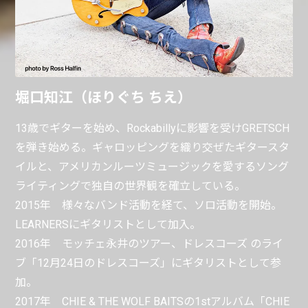
堀口知江（ほりぐち ちえ）
13歳でギターを始め、Rockabillyに影響を受けGRETSCH
を弾き始める。ギャロッピングを織り交ぜたギタースタ
イルと、アメリカンルーツミュージックを愛するソング
ライティングで独自の世界観を確立している。
2015年 様々なバンド活動を経て、ソロ活動を開始。
LEARNERSにギタリストとして加入。
2016年 モッチェ永井のツアー、ドレスコーズ のライ
ブ「12月24日のドレスコーズ」にギタリストとして参
加。
2017年 CHIE & THE WOLF BAITSの1stアルバム「CHIE