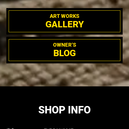
ART WORKS
GALLERY
OWNER'S
BLOG
SHOP INFO