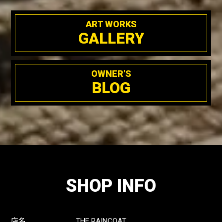
ART WORKS
GALLERY
OWNER'S
BLOG
SHOP INFO
店名
THE RAINCOAT