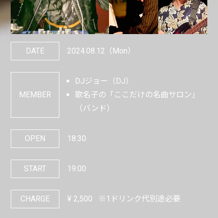
DATE
2024.08.12
（Mon）
DJジョー（DJ）
MEMBER
歌名子の「ここだけの名曲サロン」
（バンド）
OPEN
18:30
START
19:00
CHARGE
¥
2,500
※1ドリンク代別途必要