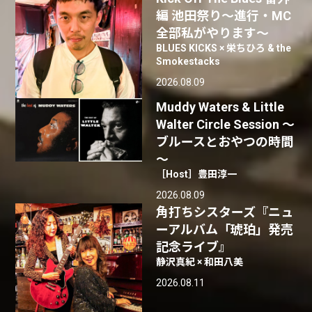
編 池田祭り〜進行・MC
全部私がやります〜
BLUES KICKS × 栄ちひろ & the
Smokestacks
2026.08.09
Muddy Waters & Little
Walter Circle Session ～
ブルースとおやつの時間
～
［Host］豊田淳一
2026.08.09
角打ちシスターズ『ニュ
ーアルバム「琥珀」発売
記念ライブ』
静沢真紀 × 和田八美
2026.08.11