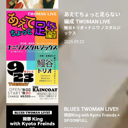
あえてちょっと足らない
編成 TWOMAN LIVE
鰻谷トリオ × ナニワ ノスタルジ
ックス
2025.09.23
BLUES TWOMAN LIVE!!
岡部King with Kyoto Freinds ×
SPOONFULL