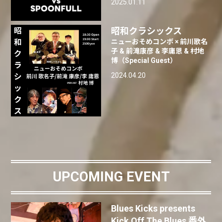
2025.01.11
昭和クラシックス
ニューおそめコンボ × 前川歌名
子 & 前滝康彦 & 李庸恩 & 村地
博（Special Guest）
2024.04.20
UPCOMING EVENT
Blues Kicks presents
Kick Off The Blues 番外