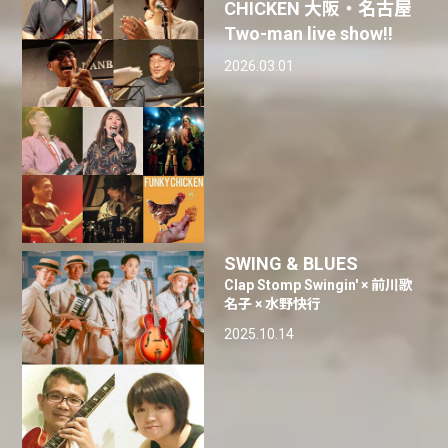
CHICKEN 大阪・名古屋
Two-man live show‼︎
2026.03.01
SWING & BLUES
Clap Stomp Swingin' × 前川歌
名子 × 水野快行
2025.10.14