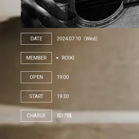
DATE
2024.07.10
（Wed）
MEMBER
ROIKI
OPEN
19:00
START
19:30
CHARGE
投げ銭