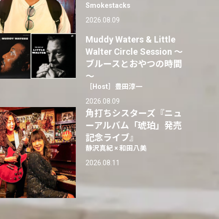
Smokestacks
2026.08.09
Muddy Waters & Little
Walter Circle Session ～
ブルースとおやつの時間
～
［Host］豊田淳一
2026.08.09
角打ちシスターズ『ニュ
ーアルバム「琥珀」発売
記念ライブ』
静沢真紀 × 和田八美
2026.08.11