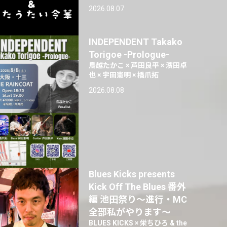
2026.08.07
INDEPENDENT Takako
Torigoe -Prologue-
鳥越たかこ × 芦田良平 × 濱田卓
也 × 宇田憲明 × 橋爪拓
2026.08.08
Blues Kicks presents
Kick Off The Blues 番外
編 池田祭り〜進行・MC
全部私がやります〜
BLUES KICKS × 栄ちひろ & the