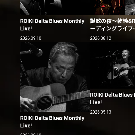
ROIKI Delta Blues Monthly
誕放の夜〜乾純&RO
Live!
ーディングライブ
2026.09.10
2026.08.12
ROIKI Delta Blues
Live!
2026.05.13
ROIKI Delta Blues Monthly
Live!