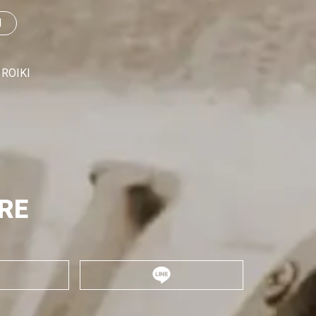
I
ROIKI
RE