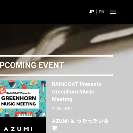
JP
EN
PCOMING EVENT
RAINCOAT Presents
Greenhorn Music
Meeting
2026.08.06
AZUMI ＆ うたうたい令
華