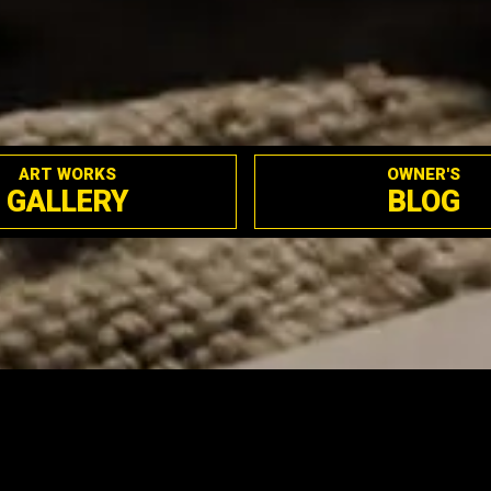
ART WORKS
OWNER'S
GALLERY
BLOG