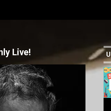
ly Live!
U