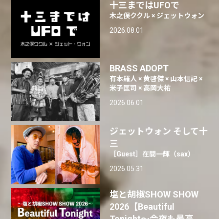
十三まではUFOで
木之俣ククル × ジェットウォン
2026.08.01
BRASS ADOPT
有本羅人 × 黄啓傑 × 山本信記 ×
米子匡司 × 高岡大祐
2026.06.01
ジェットウォン そして十
三
［Guest］在間一輝（sax）
2026.05.31
塩と胡椒SHOW SHOW
2026【Beautiful
Tonight〜今夜も最高