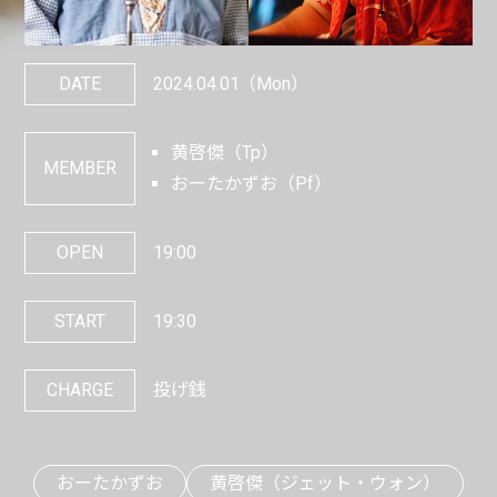
DATE
2024.04.01
（Mon）
黄啓傑（Tp）
MEMBER
おーたかずお（Pf）
OPEN
19:00
START
19:30
CHARGE
投げ銭
おーたかずお
黄啓傑（ジェット・ウォン）