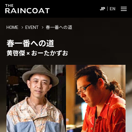
JP
EN
HOME
EVENT
春一番への道
春一番への道
黄啓傑 × おーたかずお