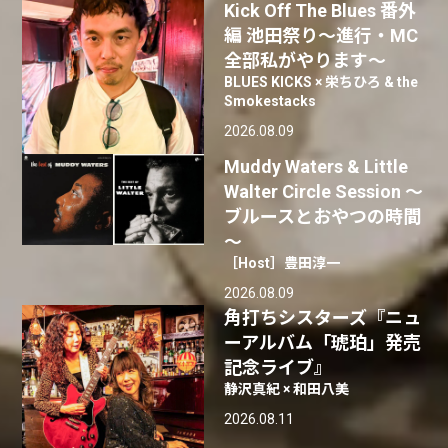
Kick Off The Blues 番外
編 池田祭り〜進行・MC
全部私がやります〜
BLUES KICKS × 栄ちひろ & the
Smokestacks
2026.08.09
Muddy Waters & Little
Walter Circle Session ～
ブルースとおやつの時間
～
［Host］豊田淳一
2026.08.09
角打ちシスターズ『ニュ
ーアルバム「琥珀」発売
記念ライブ』
静沢真紀 × 和田八美
2026.08.11