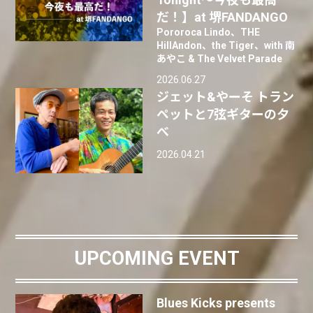
だ！】at 堺FANDANGO
Pororoca Lindo、THE
HillAndon、the Tiger、with 南
あやこ & The Velvet Parade
2026.06.27
ジェット&やーそ トラン
ペットと7弦ギターの夕
べ
2026.04.21
UPCOMING EVENT
Blues Kicks presents