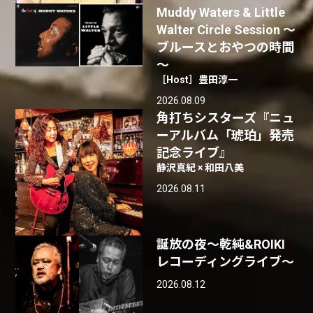
Muddy Waters & Little
Walter Circle Session ～
ブルースとおやつの時間
～
［Host］豊田淳一
2026.08.09
角打ちシスターズ『ニュ
ーアルバム「琥珀」発売
記念ライブ』
静沢真紀 × 和田八美
2026.08.11
誕放の夜〜乾純&ROIKI
レコーディングライブ〜
2026.08.12