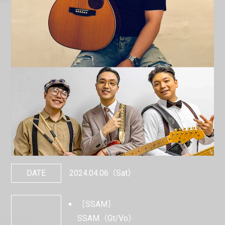
DATE
2024.04.06
（Sat）
［SSAM］
SSAM（Gt/Vo）