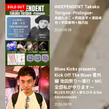
INDEPENDENT Takako
Torigoe -Prologue-
鳥越たかこ × 芦田良平 × 濱田卓
也 × 宇田憲明 × 橋爪拓
2026.08.08
Blues Kicks presents
Kick Off The Blues 番外
編 池田祭り〜進行・MC
全部私がやります〜
BLUES KICKS × 栄ちひろ & the
Smokestacks
2026.08.09