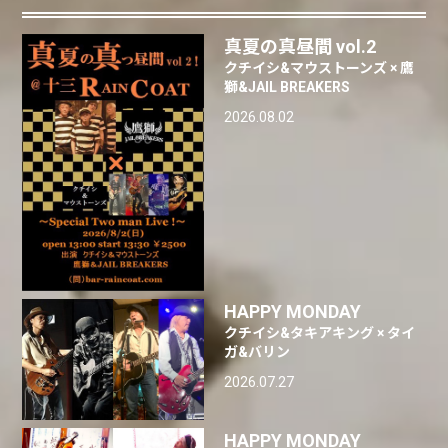
真夏の真昼間 vol.2
クチイシ&マウストーンズ × 鷹
獅&JAIL BREAKERS
2026.08.02
HAPPY MONDAY
クチイシ&タキアキング × タイ
ガ&バリン
2026.07.27
HAPPY MONDAY