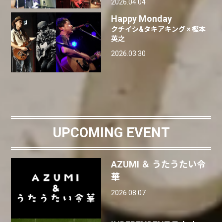
2026.04.04
Happy Monday
クチイシ&タキアキング × 樫本
英之
2026.03.30
UPCOMING EVENT
AZUMI ＆ うたうたい令
華
2026.08.07