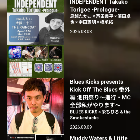
INDEPENDENT Takako
Torigoe -Prologue-
鳥越たかこ × 芦田良平 × 濱田卓
也 × 宇田憲明 × 橋爪拓
2026.08.08
Blues Kicks presents
Kick Off The Blues 番外
編 池田祭り〜進行・MC
全部私がやります〜
BLUES KICKS × 栄ちひろ & the
Smokestacks
2026.08.09
Muddy Waters & Little