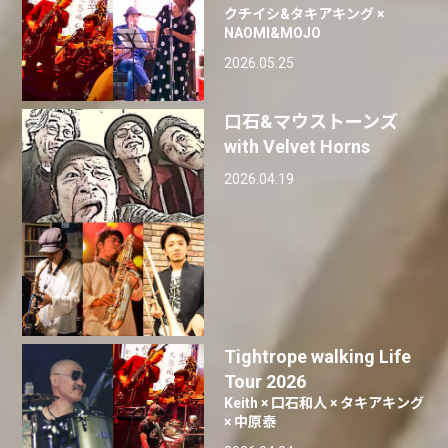
クチイシ&タキアキング ×
NAOMI&MOJO
2026.05.25
口石&マウストーンズ
with Velvet Horns
2026.04.19
Tightrope walking Life
Tour 2026
Keith × 口石和人 × タキアキング
× 中原泰