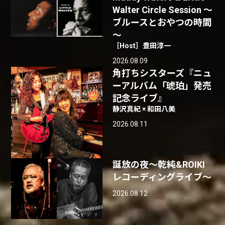
Walter Circle Session ～
ブルースとおやつの時間
～
［Host］豊田淳一
2026.08.09
角打ちシスターズ『ニュ
ーアルバム「琥珀」発売
記念ライブ』
静沢真紀 × 和田八美
2026.08.11
誕放の夜〜乾純&ROIKI
レコーディングライブ〜
2026.08.12