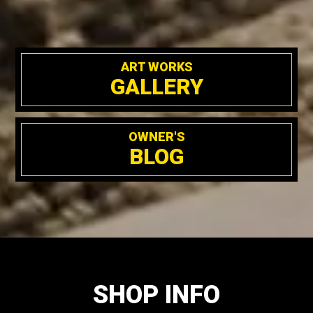
ART WORKS
GALLERY
OWNER'S
BLOG
SHOP INFO