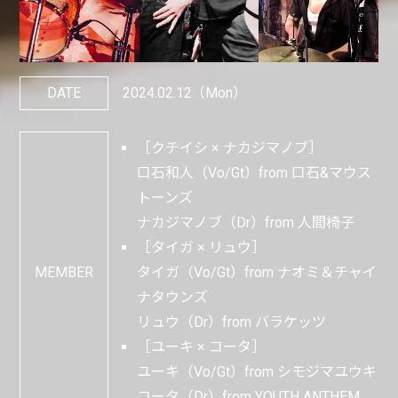
DATE
2024.02.12
（Mon）
［クチイシ × ナカジマノブ］
口石和人（Vo/Gt）from 口石&マウス
トーンズ
ナカジマノブ（Dr）from 人間椅子
［タイガ × リュウ］
MEMBER
タイガ（Vo/Gt）from ナオミ＆チャイ
ナタウンズ
リュウ（Dr）from バラケッツ
［ユーキ × コータ］
ユーキ（Vo/Gt）from シモジマユウキ
コータ（Dr）from YOUTH ANTHEM